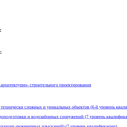
:
:
 архитектурно- строительного проектирования
, технически сложных и уникальных объектов (6-й уровень квал
доподготовки и водозаборных сооружений (7 уровень квалифик
анизации инженерных изысканий) (7 уровень квалификации)