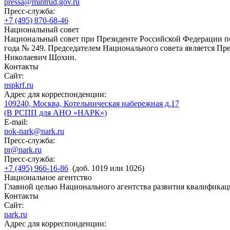
pressa@mintrud.gov.ru
Пресс-служба:
+7 (495) 870-68-46
Национальный совет
Национальный совет при Президенте Российской Федерации по
года № 249. Председателем Национального совета является П
Николаевич Шохин.
Контакты
Сайт:
nspkrf.ru
Адрес для корреспонденции:
109240, Москва, Котельническая набережная д.17
(В РСПП для АНО «НАРК»)
E-mail:
nok-nark@nark.ru
Пресс-служба:
pr@nark.ru
Пресс-служба:
+7 (495) 966-16-86
(доб. 1019 или 1026)
Национальное агентство
Главной целью Национального агентства развития квалификац
Контакты
Сайт:
nark.ru
Адрес для корреспонденции: