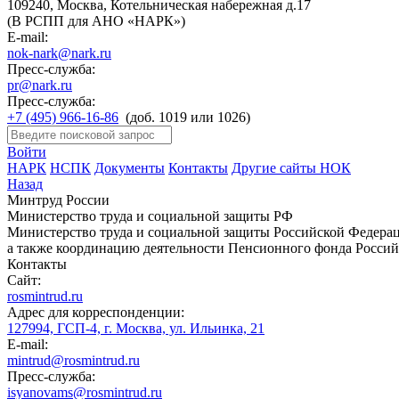
109240, Москва, Котельническая набережная д.17
(В РСПП для АНО «НАРК»)
E-mail:
nok-nark@nark.ru
Пресс-служба:
pr@nark.ru
Пресс-служба:
+7 (495) 966-16-86
(доб. 1019 или 1026)
Войти
НАРК
НСПК
Документы
Контакты
Другие сайты НОК
Назад
Минтруд России
Министерство труда и социальной защиты РФ
Министерство труда и социальной защиты Российской Федераци
а также координацию деятельности Пенсионного фонда Россий
Контакты
Сайт:
rosmintrud.ru
Адрес для корреспонденции:
127994, ГСП-4, г. Москва, ул. Ильинка, 21
E-mail:
mintrud@rosmintrud.ru
Пресс-служба:
isyanovams@rosmintrud.ru