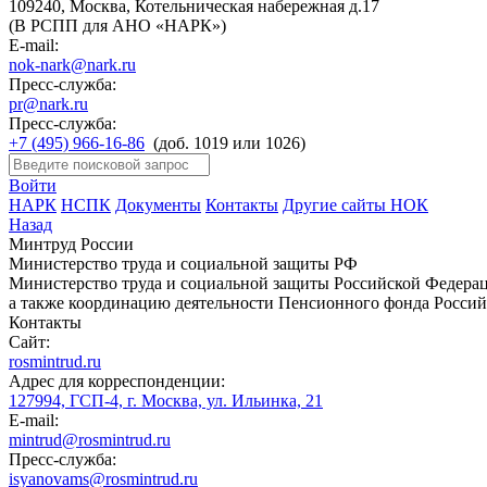
109240, Москва, Котельническая набережная д.17
(В РСПП для АНО «НАРК»)
E-mail:
nok-nark@nark.ru
Пресс-служба:
pr@nark.ru
Пресс-служба:
+7 (495) 966-16-86
(доб. 1019 или 1026)
Войти
НАРК
НСПК
Документы
Контакты
Другие сайты НОК
Назад
Минтруд России
Министерство труда и социальной защиты РФ
Министерство труда и социальной защиты Российской Федераци
а также координацию деятельности Пенсионного фонда Россий
Контакты
Сайт:
rosmintrud.ru
Адрес для корреспонденции:
127994, ГСП-4, г. Москва, ул. Ильинка, 21
E-mail:
mintrud@rosmintrud.ru
Пресс-служба:
isyanovams@rosmintrud.ru