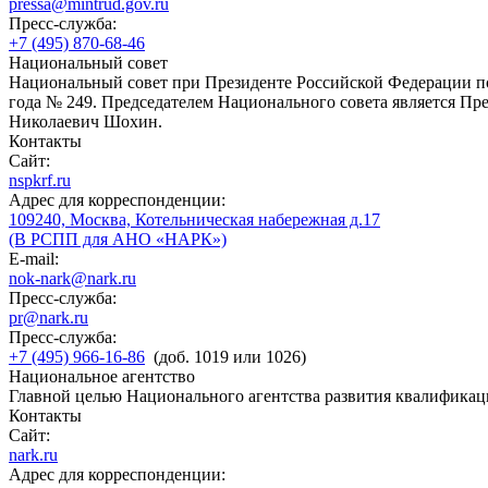
pressa@mintrud.gov.ru
Пресс-служба:
+7 (495) 870-68-46
Национальный совет
Национальный совет при Президенте Российской Федерации по
года № 249. Председателем Национального совета является П
Николаевич Шохин.
Контакты
Сайт:
nspkrf.ru
Адрес для корреспонденции:
109240, Москва, Котельническая набережная д.17
(В РСПП для АНО «НАРК»)
E-mail:
nok-nark@nark.ru
Пресс-служба:
pr@nark.ru
Пресс-служба:
+7 (495) 966-16-86
(доб. 1019 или 1026)
Национальное агентство
Главной целью Национального агентства развития квалификац
Контакты
Сайт:
nark.ru
Адрес для корреспонденции: