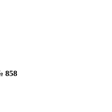
№ 858