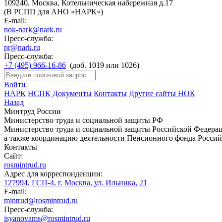
109240, Москва, Котельническая набережная д.17
(В РСПП для АНО «НАРК»)
E-mail:
nok-nark@nark.ru
Пресс-служба:
pr@nark.ru
Пресс-служба:
+7 (495) 966-16-86
(доб. 1019 или 1026)
Войти
НАРК
НСПК
Документы
Контакты
Другие сайты НОК
Назад
Минтруд России
Министерство труда и социальной защиты РФ
Министерство труда и социальной защиты Российской Федераци
а также координацию деятельности Пенсионного фонда Россий
Контакты
Сайт:
rosmintrud.ru
Адрес для корреспонденции:
127994, ГСП-4, г. Москва, ул. Ильинка, 21
E-mail:
mintrud@rosmintrud.ru
Пресс-служба:
isyanovams@rosmintrud.ru