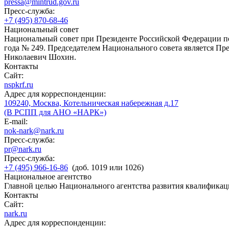
pressa@mintrud.gov.ru
Пресс-служба:
+7 (495) 870-68-46
Национальный совет
Национальный совет при Президенте Российской Федерации по
года № 249. Председателем Национального совета является П
Николаевич Шохин.
Контакты
Сайт:
nspkrf.ru
Адрес для корреспонденции:
109240, Москва, Котельническая набережная д.17
(В РСПП для АНО «НАРК»)
E-mail:
nok-nark@nark.ru
Пресс-служба:
pr@nark.ru
Пресс-служба:
+7 (495) 966-16-86
(доб. 1019 или 1026)
Национальное агентство
Главной целью Национального агентства развития квалификац
Контакты
Сайт:
nark.ru
Адрес для корреспонденции: