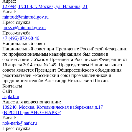
Адрес:
127994, ГСП-4, г. Москва, ул. Ильинка, 21
E-mail:
mintrud@mintrud.gov.ru
Пресс-служба:
pressa@mintrud.gov.ru
Пресс-служба:
+7 (495) 870-68-46
Национальный совет
Национальный совет при Президенте Российской Федерации
по профессиональным квалификациям был создан в
соответствии с Указом Президента Российской Федерации от
16 апреля 2014 года № 249. Председателем Национального
совета является Президент Общероссийского объединения
работодателей «Российский союз промышленников и
предпринимателей» Александр Николаевич Шохин.
Контакты
Сайт:
nspkrf.ru
Адрес для корреспонденции:
109240, Москва, Котельническая набережная д.17
(В РСПП для АНО «НАРК»)
E-mail:
nok-nark@nark.ru
Пресс-служба: