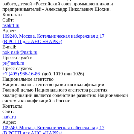
работодателей «Российский союз промышленников и
предпринимателей» Александр Николаевич Шохин.
Контакты
Сайт:
nspkrf.ru
Адрес:
109240, Москва, Котельническая набережная д.17
(В РСПП для АНО «НАРК»)
E-mail:
nok-nark@nark.ru
Пресс-служба:
pr@nark.ru
Пресс-служба:
+7 (495) 966-16-86
(доб. 1019 или 1026)
Национальное агентство
Национальное агентство развития квалификации
Главной целью Национального агентства развития
квалификаций является содействие развитию Национальной
системы квалификаций в России.
Контакты
Сайт:
nark.ru
Адрес:
109240, Москва, Котельническая набережная д.17
(В РСПП для АНО «НАРК»)