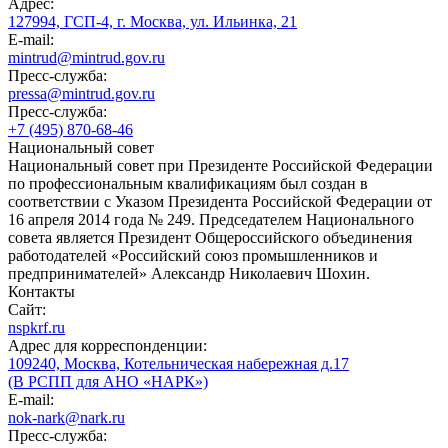
Адрес:
127994, ГСП-4, г. Москва, ул. Ильинка, 21
E-mail:
mintrud@mintrud.gov.ru
Пресс-служба:
pressa@mintrud.gov.ru
Пресс-служба:
+7 (495) 870-68-46
Национальный совет
Национальный совет при Президенте Российской Федерации
по профессиональным квалификациям был создан в
соответствии с Указом Президента Российской Федерации от
16 апреля 2014 года № 249. Председателем Национального
совета является Президент Общероссийского объединения
работодателей «Российский союз промышленников и
предпринимателей» Александр Николаевич Шохин.
Контакты
Сайт:
nspkrf.ru
Адрес для корреспонденции:
109240, Москва, Котельническая набережная д.17
(В РСПП для АНО «НАРК»)
E-mail:
nok-nark@nark.ru
Пресс-служба: