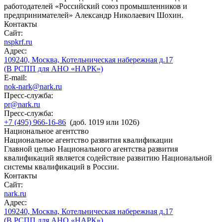
работодателей «Российский союз промышленников и
предпринимателей» Александр Николаевич Шохин.
Контакты
Сайт:
nspkrf.ru
Адрес:
109240, Москва, Котельническая набережная д.17
(В РСПП для АНО «НАРК»)
E-mail:
nok-nark@nark.ru
Пресс-служба:
pr@nark.ru
Пресс-служба:
+7 (495) 966-16-86
(доб. 1019 или 1026)
Национальное агентство
Национальное агентство развития квалификации
Главной целью Национального агентства развития
квалификаций является содействие развитию Национальной
системы квалификаций в России.
Контакты
Сайт:
nark.ru
Адрес:
109240, Москва, Котельническая набережная д.17
(В РСПП для АНО «НАРК»)