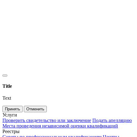
Title
Text
Принять
Отменить
Услуги
Проверить свидетельство или заключение
Подать апелляцию
Места проведения независимой оценки квалификаций
Реестры
Советы по профессиональным квалификациям
Центры