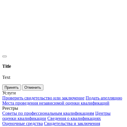
Title
Text
Принять
Отменить
Услуги
Проверить свидетельство или заключение
Подать апелляцию
Места проведения независимой оценки квалификаций
Реестры
Советы по профессиональным квалификациям
Центры
оценки квалификации
Сведения о квалификациях
Оценочные средства
Свидетельства и заключения