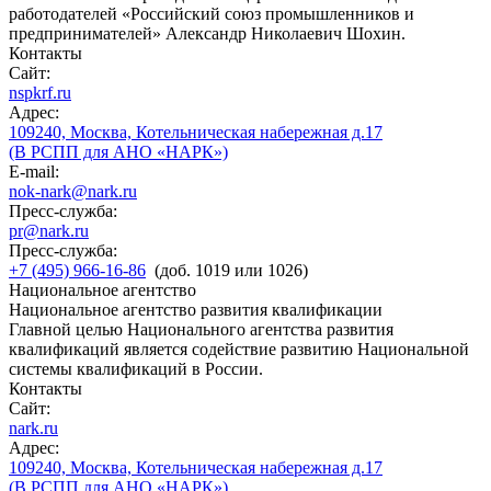
работодателей «Российский союз промышленников и
предпринимателей» Александр Николаевич Шохин.
Контакты
Сайт:
nspkrf.ru
Адрес:
109240, Москва, Котельническая набережная д.17
(В РСПП для АНО «НАРК»)
E-mail:
nok-nark@nark.ru
Пресс-служба:
pr@nark.ru
Пресс-служба:
+7 (495) 966-16-86
(доб. 1019 или 1026)
Национальное агентство
Национальное агентство развития квалификации
Главной целью Национального агентства развития
квалификаций является содействие развитию Национальной
системы квалификаций в России.
Контакты
Сайт:
nark.ru
Адрес:
109240, Москва, Котельническая набережная д.17
(В РСПП для АНО «НАРК»)