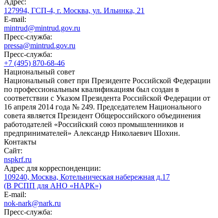
Адрес:
127994, ГСП-4, г. Москва, ул. Ильинка, 21
E-mail:
mintrud@mintrud.gov.ru
Пресс-служба:
pressa@mintrud.gov.ru
Пресс-служба:
+7 (495) 870-68-46
Национальный совет
Национальный совет при Президенте Российской Федерации
по профессиональным квалификациям был создан в
соответствии с Указом Президента Российской Федерации от
16 апреля 2014 года № 249. Председателем Национального
совета является Президент Общероссийского объединения
работодателей «Российский союз промышленников и
предпринимателей» Александр Николаевич Шохин.
Контакты
Сайт:
nspkrf.ru
Адрес для корреспонденции:
109240, Москва, Котельническая набережная д.17
(В РСПП для АНО «НАРК»)
E-mail:
nok-nark@nark.ru
Пресс-служба: