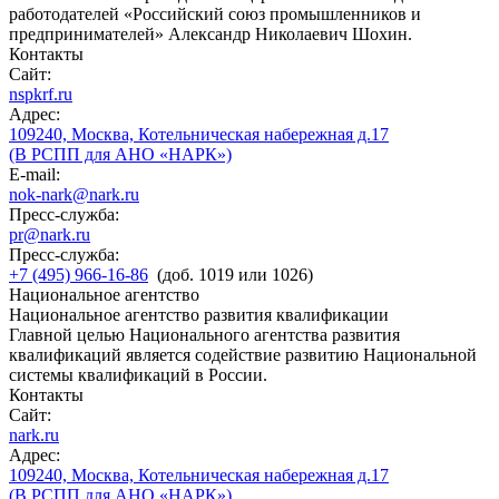
работодателей «Российский союз промышленников и
предпринимателей» Александр Николаевич Шохин.
Контакты
Сайт:
nspkrf.ru
Адрес:
109240, Москва, Котельническая набережная д.17
(В РСПП для АНО «НАРК»)
E-mail:
nok-nark@nark.ru
Пресс-служба:
pr@nark.ru
Пресс-служба:
+7 (495) 966-16-86
(доб. 1019 или 1026)
Национальное агентство
Национальное агентство развития квалификации
Главной целью Национального агентства развития
квалификаций является содействие развитию Национальной
системы квалификаций в России.
Контакты
Сайт:
nark.ru
Адрес:
109240, Москва, Котельническая набережная д.17
(В РСПП для АНО «НАРК»)