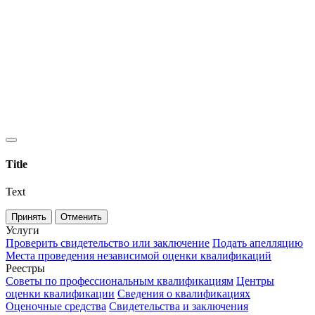
Title
Text
Принять
Отменить
Услуги
Проверить свидетельство или заключение
Подать апелляцию
Места проведения независимой оценки квалификаций
Реестры
Советы по профессиональным квалификациям
Центры
оценки квалификации
Сведения о квалификациях
Оценочные средства
Свидетельства и заключения