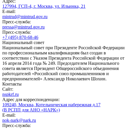
Адрес:
127994, ГСП-4, г. Москва, ул. Ильинка, 21
E-mail:
mintrud@mintrud.gov.ru
Пресс-служба:
pressa@mintrud.gov.ru
Пресс-служба:
+7 (495) 870-68-46
Национальный совет
Национальный совет при Президенте Российской Федерации
по профессиональным квалификациям был создан в
соответствии с Указом Президента Российской Федерации от
16 апреля 2014 года № 249. Председателем Национального
совета является Президент Общероссийского объединения
работодателей «Российский союз промышленников и
предпринимателей» Александр Николаевич Шохин.
Контакты
Сайт:
nspkrf.ru
Адрес для корреспонденции:
109240, Москва, Котельническая набережная д.17
(В РСПП для АНО «НАРК»)
E-mail:
nok-nark@nark.ru
Пресс-служба: