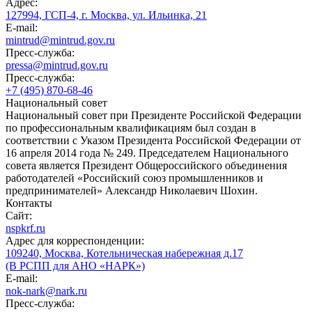
Адрес:
127994, ГСП-4, г. Москва, ул. Ильинка, 21
E-mail:
mintrud@mintrud.gov.ru
Пресс-служба:
pressa@mintrud.gov.ru
Пресс-служба:
+7 (495) 870-68-46
Национальный совет
Национальный совет при Президенте Российской Федерации
по профессиональным квалификациям был создан в
соответствии с Указом Президента Российской Федерации от
16 апреля 2014 года № 249. Председателем Национального
совета является Президент Общероссийского объединения
работодателей «Российский союз промышленников и
предпринимателей» Александр Николаевич Шохин.
Контакты
Сайт:
nspkrf.ru
Адрес для корреспонденции:
109240, Москва, Котельническая набережная д.17
(В РСПП для АНО «НАРК»)
E-mail:
nok-nark@nark.ru
Пресс-служба: