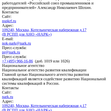
работодателей «Российский союз промышленников и
предпринимателей» Александр Николаевич Шохин.
Контакты
Сайт:
nspkrf.ru
Адрес:
109240, Москва, Котельническая набережная д.17
(В РСПП для АНО «НАРК»)
E-mail:
nok-nark@nark.ru
Пресс-служба:
pr@nark.ru
Пресс-служба:
+7 (495) 966-16-86
(доб. 1019 или 1026)
Национальное агентство
Национальное агентство развития квалификации
Главной целью Национального агентства развития
квалификаций является содействие развитию Национальной
системы квалификаций в России.
Контакты
Сайт:
nark.ru
Адрес:
109240, Москва, Котельническая набережная д.17
(В РСПП для АНО «НАРК»)