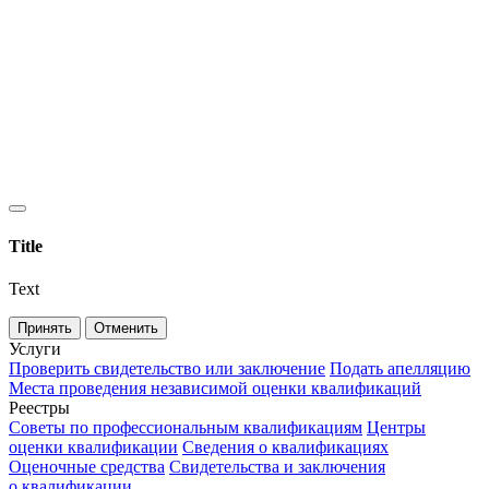
Title
Text
Принять
Отменить
Услуги
Проверить свидетельство или заключение
Подать апелляцию
Места проведения независимой оценки квалификаций
Реестры
Советы по профессиональным квалификациям
Центры
оценки квалификации
Сведения о квалификациях
Оценочные средства
Свидетельства и заключения
о квалификации