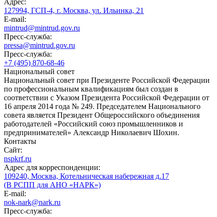
Адрес:
127994, ГСП-4, г. Москва, ул. Ильинка, 21
E-mail:
mintrud@mintrud.gov.ru
Пресс-служба:
pressa@mintrud.gov.ru
Пресс-служба:
+7 (495) 870-68-46
Национальный совет
Национальный совет при Президенте Российской Федерации
по профессиональным квалификациям был создан в
соответствии с Указом Президента Российской Федерации от
16 апреля 2014 года № 249. Председателем Национального
совета является Президент Общероссийского объединения
работодателей «Российский союз промышленников и
предпринимателей» Александр Николаевич Шохин.
Контакты
Сайт:
nspkrf.ru
Адрес для корреспонденции:
109240, Москва, Котельническая набережная д.17
(В РСПП для АНО «НАРК»)
E-mail:
nok-nark@nark.ru
Пресс-служба: