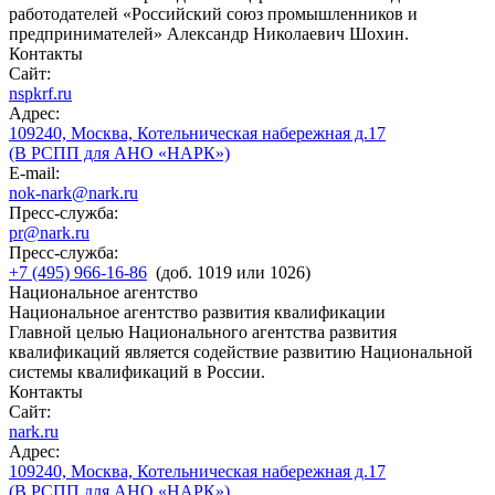
работодателей «Российский союз промышленников и
предпринимателей» Александр Николаевич Шохин.
Контакты
Сайт:
nspkrf.ru
Адрес:
109240, Москва, Котельническая набережная д.17
(В РСПП для АНО «НАРК»)
E-mail:
nok-nark@nark.ru
Пресс-служба:
pr@nark.ru
Пресс-служба:
+7 (495) 966-16-86
(доб. 1019 или 1026)
Национальное агентство
Национальное агентство развития квалификации
Главной целью Национального агентства развития
квалификаций является содействие развитию Национальной
системы квалификаций в России.
Контакты
Сайт:
nark.ru
Адрес:
109240, Москва, Котельническая набережная д.17
(В РСПП для АНО «НАРК»)