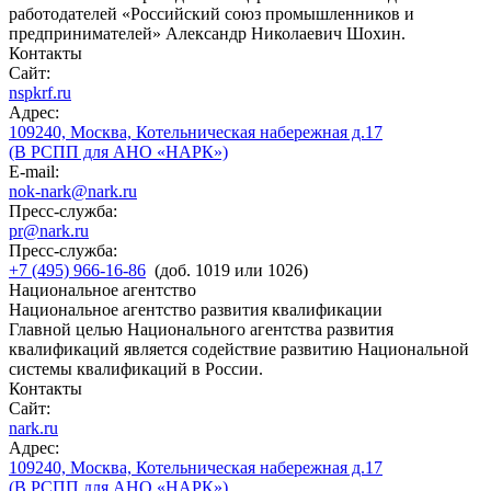
работодателей «Российский союз промышленников и
предпринимателей» Александр Николаевич Шохин.
Контакты
Сайт:
nspkrf.ru
Адрес:
109240, Москва, Котельническая набережная д.17
(В РСПП для АНО «НАРК»)
E-mail:
nok-nark@nark.ru
Пресс-служба:
pr@nark.ru
Пресс-служба:
+7 (495) 966-16-86
(доб. 1019 или 1026)
Национальное агентство
Национальное агентство развития квалификации
Главной целью Национального агентства развития
квалификаций является содействие развитию Национальной
системы квалификаций в России.
Контакты
Сайт:
nark.ru
Адрес:
109240, Москва, Котельническая набережная д.17
(В РСПП для АНО «НАРК»)