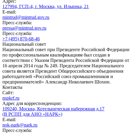
Адрес:
127994, ГСП-4, г. Москва, ул. Ильинка, 21
E-mail:
mintrud@mintrud.gov.ru
Пресс-служба:
pressa@mintrud.gov.ru
Пресс-служба:
+7 (495) 870-68-46
Национальный совет
Национальный совет при Президенте Российской Федерации
по профессиональным квалификациям был создан в
соответствии с Указом Президента Российской Федерации от
16 апреля 2014 года № 249. Председателем Национального
совета является Президент Общероссийского объединения
работодателей «Российский союз промышленников и
предпринимателей» Александр Николаевич Шохин.
Контакты
Сайт:
nspkrf.ru
Адрес для корреспонденции:
109240, Москва, Котельническая набережная д.17
(В РСПП для АНО «НАРК»)
E-mail:
nok-nark@nark.ru
Пресс-служба: