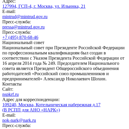
Адрес:
127994, ГСП-4, г. Москва, ул. Ильинка, 21
E-mail:
mintrud@mintrud.gov.ru
Пресс-служба:
pressa@mintrud.gov.ru
Пресс-служба:
+7 (495) 870-68-46
Национальный совет
Национальный совет при Президенте Российской Федерации
по профессиональным квалификациям был создан в
соответствии с Указом Президента Российской Федерации от
16 апреля 2014 года № 249. Председателем Национального
совета является Президент Общероссийского объединения
работодателей «Российский союз промышленников и
предпринимателей» Александр Николаевич Шохин.
Контакты
Сайт:
nspkrf.ru
Адрес для корреспонденции:
109240, Москва, Котельническая набережная д.17
(В РСПП для АНО «НАРК»)
E-mail:
nok-nark@nark.ru
Пресс-служба: