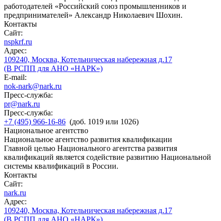
работодателей «Российский союз промышленников и
предпринимателей» Александр Николаевич Шохин.
Контакты
Сайт:
nspkrf.ru
Адрес:
109240, Москва, Котельническая набережная д.17
(В РСПП для АНО «НАРК»)
E-mail:
nok-nark@nark.ru
Пресс-служба:
pr@nark.ru
Пресс-служба:
+7 (495) 966-16-86
(доб. 1019 или 1026)
Национальное агентство
Национальное агентство развития квалификации
Главной целью Национального агентства развития
квалификаций является содействие развитию Национальной
системы квалификаций в России.
Контакты
Сайт:
nark.ru
Адрес:
109240, Москва, Котельническая набережная д.17
(В РСПП для АНО «НАРК»)