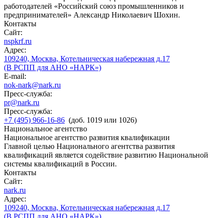
работодателей «Российский союз промышленников и
предпринимателей» Александр Николаевич Шохин.
Контакты
Сайт:
nspkrf.ru
Адрес:
109240, Москва, Котельническая набережная д.17
(В РСПП для АНО «НАРК»)
E-mail:
nok-nark@nark.ru
Пресс-служба:
pr@nark.ru
Пресс-служба:
+7 (495) 966-16-86
(доб. 1019 или 1026)
Национальное агентство
Национальное агентство развития квалификации
Главной целью Национального агентства развития
квалификаций является содействие развитию Национальной
системы квалификаций в России.
Контакты
Сайт:
nark.ru
Адрес:
109240, Москва, Котельническая набережная д.17
(В РСПП для АНО «НАРК»)