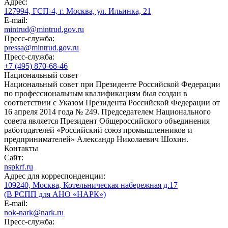
Адрес:
127994, ГСП-4, г. Москва, ул. Ильинка, 21
E-mail:
mintrud@mintrud.gov.ru
Пресс-служба:
pressa@mintrud.gov.ru
Пресс-служба:
+7 (495) 870-68-46
Национальный совет
Национальный совет при Президенте Российской Федерации
по профессиональным квалификациям был создан в
соответствии с Указом Президента Российской Федерации от
16 апреля 2014 года № 249. Председателем Национального
совета является Президент Общероссийского объединения
работодателей «Российский союз промышленников и
предпринимателей» Александр Николаевич Шохин.
Контакты
Сайт:
nspkrf.ru
Адрес для корреспонденции:
109240, Москва, Котельническая набережная д.17
(В РСПП для АНО «НАРК»)
E-mail:
nok-nark@nark.ru
Пресс-служба: