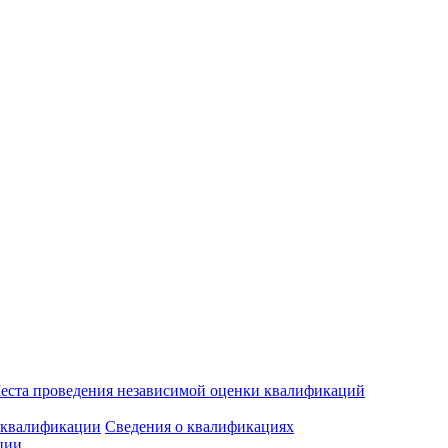
еста проведения независимой оценки квалификаций
 квалификации
Сведения о квалификациях
ции