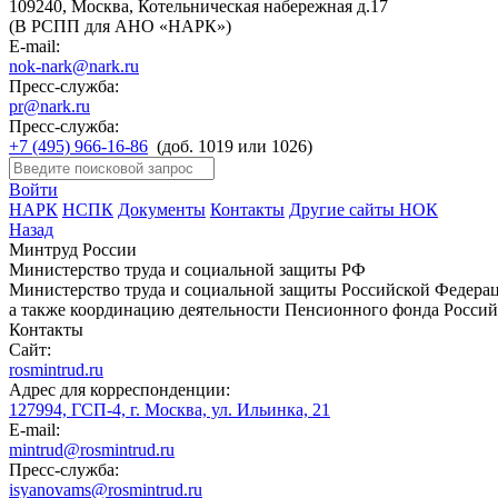
109240, Москва, Котельническая набережная д.17
(В РСПП для АНО «НАРК»)
E-mail:
nok-nark@nark.ru
Пресс-служба:
pr@nark.ru
Пресс-служба:
+7 (495) 966-16-86
(доб. 1019 или 1026)
Войти
НАРК
НСПК
Документы
Контакты
Другие сайты НОК
Назад
Минтруд России
Министерство труда и социальной защиты РФ
Министерство труда и социальной защиты Российской Федераци
а также координацию деятельности Пенсионного фонда Россий
Контакты
Сайт:
rosmintrud.ru
Адрес для корреспонденции:
127994, ГСП-4, г. Москва, ул. Ильинка, 21
E-mail:
mintrud@rosmintrud.ru
Пресс-служба:
isyanovams@rosmintrud.ru