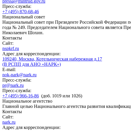
pressa@mintrud.gov.ru
Пресс-служба:
+7 (495) 870-68-46
Национальный совет
Национальный совет при Президенте Российской Федерации по
года № 249. Председателем Национального совета является П
Николаевич Шохин.
Контакты
Сайт:
nspkrf.ru
Адрес для корреспонденции:
109240, Москва, Котельническая набережная д.17
(В РСПП для АНО «НАРК»)
E-mail:
nok-nark@nark.ru
Пресс-служба:
pr@nark.ru
Пресс-служба:
+7 (495) 966-16-86
(доб. 1019 или 1026)
Национальное агентство
Главной целью Национального агентства развития квалификац
Контакты
Сайт:
nark.ru
Адрес для корреспонденции: