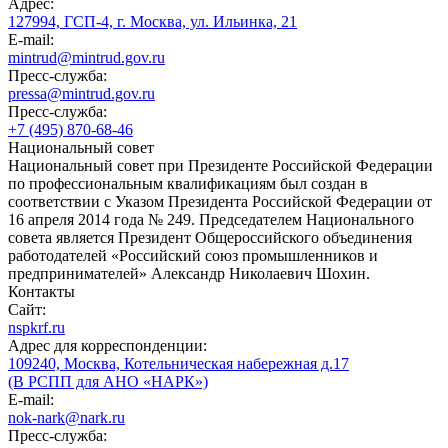
Адрес:
127994, ГСП-4, г. Москва, ул. Ильинка, 21
E-mail:
mintrud@mintrud.gov.ru
Пресс-служба:
pressa@mintrud.gov.ru
Пресс-служба:
+7 (495) 870-68-46
Национальный совет
Национальный совет при Президенте Российской Федерации
по профессиональным квалификациям был создан в
соответствии с Указом Президента Российской Федерации от
16 апреля 2014 года № 249. Председателем Национального
совета является Президент Общероссийского объединения
работодателей «Российский союз промышленников и
предпринимателей» Александр Николаевич Шохин.
Контакты
Сайт:
nspkrf.ru
Адрес для корреспонденции:
109240, Москва, Котельническая набережная д.17
(В РСПП для АНО «НАРК»)
E-mail:
nok-nark@nark.ru
Пресс-служба: