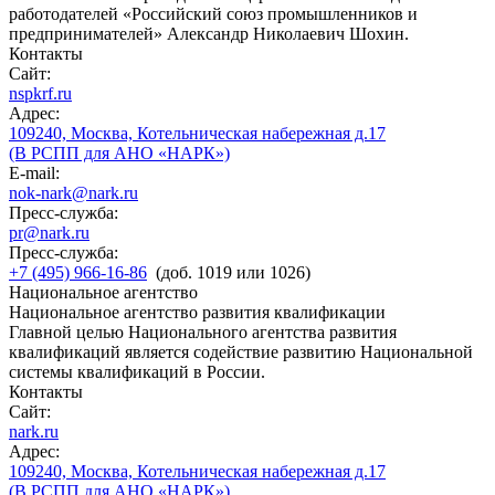
работодателей «Российский союз промышленников и
предпринимателей» Александр Николаевич Шохин.
Контакты
Сайт:
nspkrf.ru
Адрес:
109240, Москва, Котельническая набережная д.17
(В РСПП для АНО «НАРК»)
E-mail:
nok-nark@nark.ru
Пресс-служба:
pr@nark.ru
Пресс-служба:
+7 (495) 966-16-86
(доб. 1019 или 1026)
Национальное агентство
Национальное агентство развития квалификации
Главной целью Национального агентства развития
квалификаций является содействие развитию Национальной
системы квалификаций в России.
Контакты
Сайт:
nark.ru
Адрес:
109240, Москва, Котельническая набережная д.17
(В РСПП для АНО «НАРК»)