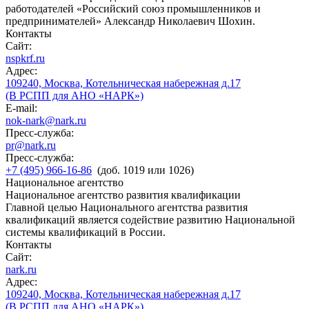
работодателей «Российский союз промышленников и
предпринимателей» Александр Николаевич Шохин.
Контакты
Сайт:
nspkrf.ru
Адрес:
109240, Москва, Котельническая набережная д.17
(В РСПП для АНО «НАРК»)
E-mail:
nok-nark@nark.ru
Пресс-служба:
pr@nark.ru
Пресс-служба:
+7 (495) 966-16-86
(доб. 1019 или 1026)
Национальное агентство
Национальное агентство развития квалификации
Главной целью Национального агентства развития
квалификаций является содействие развитию Национальной
системы квалификаций в России.
Контакты
Сайт:
nark.ru
Адрес:
109240, Москва, Котельническая набережная д.17
(В РСПП для АНО «НАРК»)