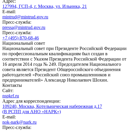
Адрес:
127994, ГСП-4, г. Москва, ул. Ильинка, 21
E-mail:
mintrud@mintrud.gov.ru
Пресс-служба:
pressa@mintrud.gov.ru
Пресс-служба:
+7 (495) 870-68-46
Национальный совет
Национальный совет при Президенте Российской Федерации
по профессиональным квалификациям был создан в
соответствии с Указом Президента Российской Федерации от
16 апреля 2014 года № 249. Председателем Национального
совета является Президент Общероссийского объединения
работодателей «Российский союз промышленников и
предпринимателей» Александр Николаевич Шохин.
Контакты
Сайт:
nspkrf.ru
Адрес для корреспонденции:
109240, Москва, Котельническая набережная д.17
(В РСПП для АНО «НАРК»)
E-mail:
nok-nark@nark.ru
Пресс-служба: