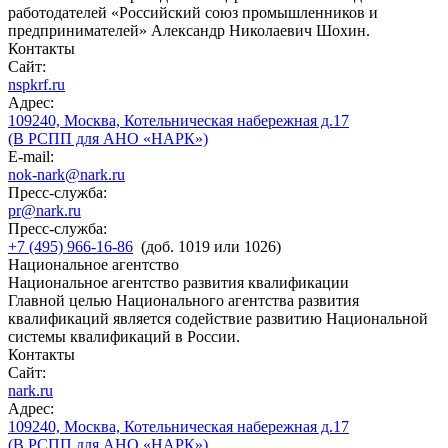
работодателей «Российский союз промышленников и
предпринимателей» Александр Николаевич Шохин.
Контакты
Сайт:
nspkrf.ru
Адрес:
109240, Москва, Котельническая набережная д.17
(В РСПП для АНО «НАРК»)
E-mail:
nok-nark@nark.ru
Пресс-служба:
pr@nark.ru
Пресс-служба:
+7 (495) 966-16-86
(доб. 1019 или 1026)
Национальное агентство
Национальное агентство развития квалификации
Главной целью Национального агентства развития
квалификаций является содействие развитию Национальной
системы квалификаций в России.
Контакты
Сайт:
nark.ru
Адрес:
109240, Москва, Котельническая набережная д.17
(В РСПП для АНО «НАРК»)