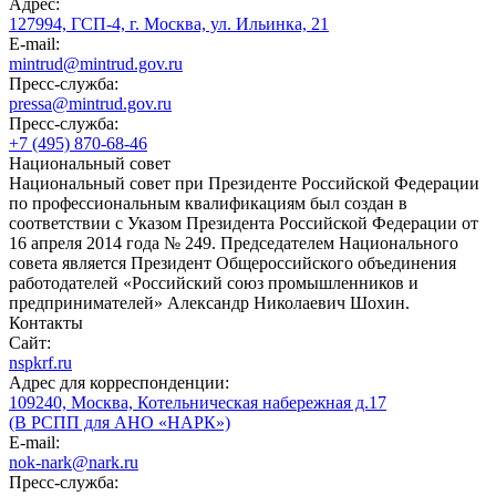
Адрес:
127994, ГСП-4, г. Москва, ул. Ильинка, 21
E-mail:
mintrud@mintrud.gov.ru
Пресс-служба:
pressa@mintrud.gov.ru
Пресс-служба:
+7 (495) 870-68-46
Национальный совет
Национальный совет при Президенте Российской Федерации
по профессиональным квалификациям был создан в
соответствии с Указом Президента Российской Федерации от
16 апреля 2014 года № 249. Председателем Национального
совета является Президент Общероссийского объединения
работодателей «Российский союз промышленников и
предпринимателей» Александр Николаевич Шохин.
Контакты
Сайт:
nspkrf.ru
Адрес для корреспонденции:
109240, Москва, Котельническая набережная д.17
(В РСПП для АНО «НАРК»)
E-mail:
nok-nark@nark.ru
Пресс-служба: