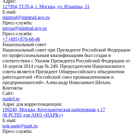
Адрес:
127994, ГСП-4, г. Москва, ул. Ильинка, 21
E-mail:
mintrud@mintrud.gov.ru
Пресс-служба:
pressa@mintrud.gov.ru
Пресс-служба:
+7 (495) 870-68-46
Национальный совет
Национальный совет при Президенте Российской Федерации
по профессиональным квалификациям был создан в
соответствии с Указом Президента Российской Федерации от
16 апреля 2014 года № 249. Председателем Национального
совета является Президент Общероссийского объединения
работодателей «Российский союз промышленников и
предпринимателей» Александр Николаевич Шохин.
Контакты
Сайт:
nspkrf.ru
Адрес для корреспонденции:
109240, Москва, Котельническая набережная д.17
(В РСПП для АНО «НАРК»)
E-mail:
nok-nark@nark.ru
Пресс-служба: