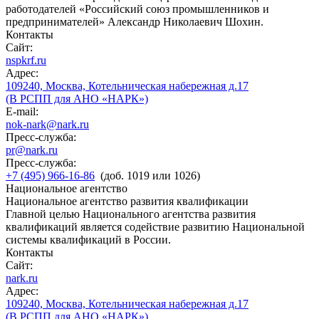
работодателей «Российский союз промышленников и
предпринимателей» Александр Николаевич Шохин.
Контакты
Сайт:
nspkrf.ru
Адрес:
109240, Москва, Котельническая набережная д.17
(В РСПП для АНО «НАРК»)
E-mail:
nok-nark@nark.ru
Пресс-служба:
pr@nark.ru
Пресс-служба:
+7 (495) 966-16-86
(доб. 1019 или 1026)
Национальное агентство
Национальное агентство развития квалификации
Главной целью Национального агентства развития
квалификаций является содействие развитию Национальной
системы квалификаций в России.
Контакты
Сайт:
nark.ru
Адрес:
109240, Москва, Котельническая набережная д.17
(В РСПП для АНО «НАРК»)