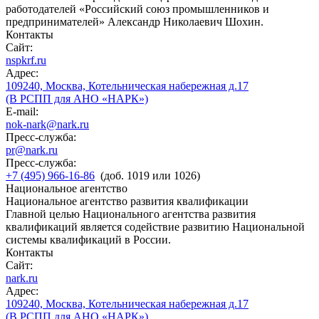
работодателей «Российский союз промышленников и
предпринимателей» Александр Николаевич Шохин.
Контакты
Сайт:
nspkrf.ru
Адрес:
109240, Москва, Котельническая набережная д.17
(В РСПП для АНО «НАРК»)
E-mail:
nok-nark@nark.ru
Пресс-служба:
pr@nark.ru
Пресс-служба:
+7 (495) 966-16-86
(доб. 1019 или 1026)
Национальное агентство
Национальное агентство развития квалификации
Главной целью Национального агентства развития
квалификаций является содействие развитию Национальной
системы квалификаций в России.
Контакты
Сайт:
nark.ru
Адрес:
109240, Москва, Котельническая набережная д.17
(В РСПП для АНО «НАРК»)