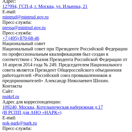
Адрес:
127994, ГСП-4, г. Москва, ул. Ильинка, 21
E-mail:
mintrud@mintrud.gov.ru
Пресс-служба:
pressa@mintrud.gov.ru
Пресс-служба:
+7 (495) 870-68-46
Национальный совет
Национальный совет при Президенте Российской Федерации
по профессиональным квалификациям был создан в
соответствии с Указом Президента Российской Федерации от
16 апреля 2014 года № 249. Председателем Национального
совета является Президент Общероссийского объединения
работодателей «Российский союз промышленников и
предпринимателей» Александр Николаевич Шохин.
Контакты
Сайт:
nspkrf.ru
Адрес для корреспонденции:
109240, Москва, Котельническая набережная д.17
(В РСПП для АНО «НАРК»)
E-mail:
nok-nark@nark.ru
Пресс-служба: