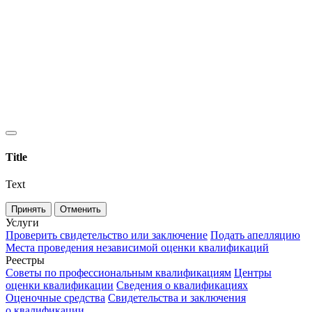
Title
Text
Принять
Отменить
Услуги
Проверить свидетельство или заключение
Подать апелляцию
Места проведения независимой оценки квалификаций
Реестры
Советы по профессиональным квалификациям
Центры
оценки квалификации
Сведения о квалификациях
Оценочные средства
Свидетельства и заключения
о квалификации