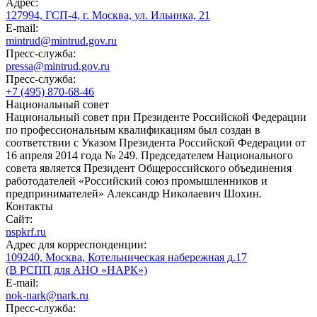
Адрес:
127994, ГСП-4, г. Москва, ул. Ильинка, 21
E-mail:
mintrud@mintrud.gov.ru
Пресс-служба:
pressa@mintrud.gov.ru
Пресс-служба:
+7 (495) 870-68-46
Национальный совет
Национальный совет при Президенте Российской Федерации
по профессиональным квалификациям был создан в
соответствии с Указом Президента Российской Федерации от
16 апреля 2014 года № 249. Председателем Национального
совета является Президент Общероссийского объединения
работодателей «Российский союз промышленников и
предпринимателей» Александр Николаевич Шохин.
Контакты
Сайт:
nspkrf.ru
Адрес для корреспонденции:
109240, Москва, Котельническая набережная д.17
(В РСПП для АНО «НАРК»)
E-mail:
nok-nark@nark.ru
Пресс-служба: