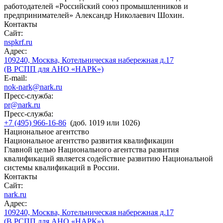
работодателей «Российский союз промышленников и
предпринимателей» Александр Николаевич Шохин.
Контакты
Сайт:
nspkrf.ru
Адрес:
109240, Москва, Котельническая набережная д.17
(В РСПП для АНО «НАРК»)
E-mail:
nok-nark@nark.ru
Пресс-служба:
pr@nark.ru
Пресс-служба:
+7 (495) 966-16-86
(доб. 1019 или 1026)
Национальное агентство
Национальное агентство развития квалификации
Главной целью Национального агентства развития
квалификаций является содействие развитию Национальной
системы квалификаций в России.
Контакты
Сайт:
nark.ru
Адрес:
109240, Москва, Котельническая набережная д.17
(В РСПП для АНО «НАРК»)