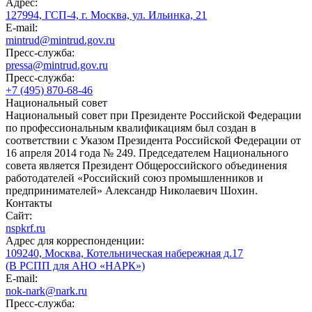
Адрес:
127994, ГСП-4, г. Москва, ул. Ильинка, 21
E-mail:
mintrud@mintrud.gov.ru
Пресс-служба:
pressa@mintrud.gov.ru
Пресс-служба:
+7 (495) 870-68-46
Национальный совет
Национальный совет при Президенте Российской Федерации
по профессиональным квалификациям был создан в
соответствии с Указом Президента Российской Федерации от
16 апреля 2014 года № 249. Председателем Национального
совета является Президент Общероссийского объединения
работодателей «Российский союз промышленников и
предпринимателей» Александр Николаевич Шохин.
Контакты
Сайт:
nspkrf.ru
Адрес для корреспонденции:
109240, Москва, Котельническая набережная д.17
(В РСПП для АНО «НАРК»)
E-mail:
nok-nark@nark.ru
Пресс-служба: