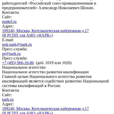
работодателей «Российский союз промышленников и
предпринимателей» Александр Николаевич Шохин.
Контакты
Сайт:
nspkrf.ru
Адрес:
109240, Москва, Котельническая набережная д.17
(В РСПП для АНО «НАРК»)
E-mail:
nok-nark@nark.ru
Пресс-служба:
pr@nark.ru
Пресс-служба:
+7 (495) 966-16-86
(доб. 1019 или 1026)
Национальное агентство
Национальное агентство развития квалификации
Главной целью Национального агентства развития
квалификаций является содействие развитию Национальной
системы квалификаций в России.
Контакты
Сайт:
nark.ru
Адрес:
109240, Москва, Котельническая набережная д.17
(В РСПП для АНО «НАРК»)