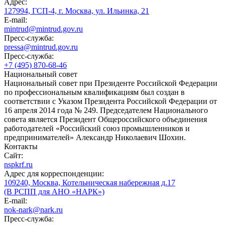
Адрес:
127994, ГСП-4, г. Москва, ул. Ильинка, 21
E-mail:
mintrud@mintrud.gov.ru
Пресс-служба:
pressa@mintrud.gov.ru
Пресс-служба:
+7 (495) 870-68-46
Национальный совет
Национальный совет при Президенте Российской Федерации
по профессиональным квалификациям был создан в
соответствии с Указом Президента Российской Федерации от
16 апреля 2014 года № 249. Председателем Национального
совета является Президент Общероссийского объединения
работодателей «Российский союз промышленников и
предпринимателей» Александр Николаевич Шохин.
Контакты
Сайт:
nspkrf.ru
Адрес для корреспонденции:
109240, Москва, Котельническая набережная д.17
(В РСПП для АНО «НАРК»)
E-mail:
nok-nark@nark.ru
Пресс-служба: