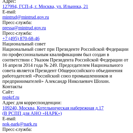
Адрес:
127994, ГСП-4, г. Москва, ул. Ильинка, 21
E-mail:
mintrud@mintrud.gov.ru
Пресс-служба:
pressa@mintrud.gov.ru
Пресс-служба:
+7 (495) 870-68-46
Национальный совет
Национальный совет при Президенте Российской Федерации
по профессиональным квалификациям был создан в
соответствии с Указом Президента Российской Федерации от
16 апреля 2014 года № 249. Председателем Национального
совета является Президент Общероссийского объединения
работодателей «Российский союз промышленников и
предпринимателей» Александр Николаевич Шохин.
Контакты
Сайт:
nspkrf.ru
Адрес для корреспонденции:
109240, Москва, Котельническая набережная д.17
(В РСПП для АНО «НАРК»)
E-mail:
nok-nark@nark.ru
Пресс-служба: