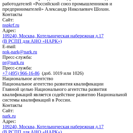
работодателей «Российский союз промышленников и
предпринимателей» Александр Николаевич Шохин.
Контакты
Сайт:
nspkrf.ru
Адрес:
109240, Москва, Котельническая набережная д.17
(В РСПП для АНО «НАРК»)
E-mail:
nok-nark@nark.ru
Пресс-служба:
pr@nark.ru
Пресс-служба:
+7 (495) 966-16-86
(доб. 1019 или 1026)
Национальное агентство
Национальное агентство развития квалификации
Главной целью Национального агентства развития
квалификаций является содействие развитию Национальной
системы квалификаций в России.
Контакты
Сайт:
nark.ru
Адрес:
109240, Москва, Котельническая набережная д.17
(В РСПП для АНО «НАРК»)