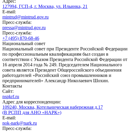
Адрес:
127994, ГСП-4, г. Москва, ул. Ильинка, 21
E-mail:
mintrud@mintrud.gov.ru
Пресс-служба:
pressa@mintrud.gov.ru
Пресс-служба:
+7 (495) 870-68-46
Национальный совет
Национальный совет при Президенте Российской Федерации
по профессиональным квалификациям был создан в
соответствии с Указом Президента Российской Федерации от
16 апреля 2014 года № 249. Председателем Национального
совета является Президент Общероссийского объединения
работодателей «Российский союз промышленников и
предпринимателей» Александр Николаевич Шохин.
Контакты
Сайт:
nspkrf.ru
Адрес для корреспонденции:
109240, Москва, Котельническая набережная д.17
(В РСПП для АНО «НАРК»)
E-mail:
nok-nark@nark.ru
Пресс-служба: