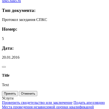
spks.naks.ru
Тип документа:
Протокол заседания СПКС
Номер:
5
Дата:
20.01.2016
Title
Text
Принять
Отменить
Услуги
Проверить свидетельство или заключение
Подать апелляцию
Места проведения независимой оценки квалификаций