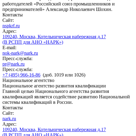
работодателей «Российский союз промышленников и
предпринимателей» Александр Николаевич Шохин.
Контакты
Сайт:
nspkrf.ru
Адрес:
109240, Москва, Котельническая набережная д.17
(В РСПП для АНО «НАРК»)
E-mail:
nok-nark@nark.ru
Пресс-служба:
pr@nark.ru
Пресс-служба:
+7 (495) 966-16-86
(доб. 1019 или 1026)
Национальное агентство
Национальное агентство развития квалификации
Главной целью Национального агентства развития
квалификаций является содействие развитию Национальной
системы квалификаций в России.
Контакты
Сайт:
nark.ru
Адрес:
109240, Москва, Котельническая набережная д.17
(В РСПП для АНО «НАРК»)