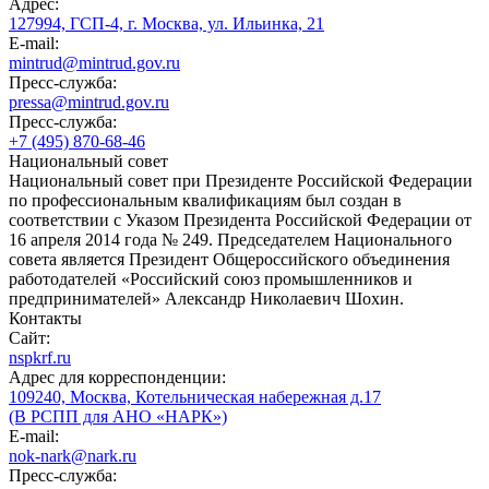
Адрес:
127994, ГСП-4, г. Москва, ул. Ильинка, 21
E-mail:
mintrud@mintrud.gov.ru
Пресс-служба:
pressa@mintrud.gov.ru
Пресс-служба:
+7 (495) 870-68-46
Национальный совет
Национальный совет при Президенте Российской Федерации
по профессиональным квалификациям был создан в
соответствии с Указом Президента Российской Федерации от
16 апреля 2014 года № 249. Председателем Национального
совета является Президент Общероссийского объединения
работодателей «Российский союз промышленников и
предпринимателей» Александр Николаевич Шохин.
Контакты
Сайт:
nspkrf.ru
Адрес для корреспонденции:
109240, Москва, Котельническая набережная д.17
(В РСПП для АНО «НАРК»)
E-mail:
nok-nark@nark.ru
Пресс-служба: