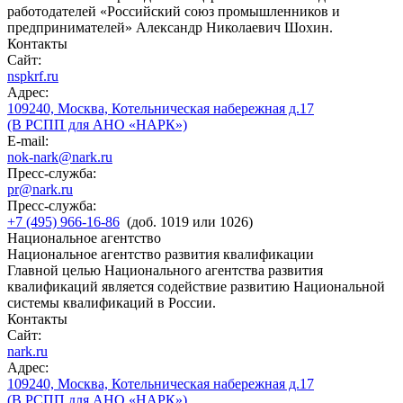
работодателей «Российский союз промышленников и
предпринимателей» Александр Николаевич Шохин.
Контакты
Сайт:
nspkrf.ru
Адрес:
109240, Москва, Котельническая набережная д.17
(В РСПП для АНО «НАРК»)
E-mail:
nok-nark@nark.ru
Пресс-служба:
pr@nark.ru
Пресс-служба:
+7 (495) 966-16-86
(доб. 1019 или 1026)
Национальное агентство
Национальное агентство развития квалификации
Главной целью Национального агентства развития
квалификаций является содействие развитию Национальной
системы квалификаций в России.
Контакты
Сайт:
nark.ru
Адрес:
109240, Москва, Котельническая набережная д.17
(В РСПП для АНО «НАРК»)