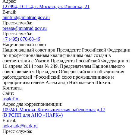
Адрес:
127994, ГСП-4, г. Москва, ул. Ильинка, 21
E-mail:
mintrud@mintrud.gov.ru
Пресс-служба:
pressa@mintrud.gov.ru
Пресс-служба:
+7 (495) 870-68-46
Национальный совет
Национальный совет при Президенте Российской Федерации
по профессиональным квалификациям был создан в
соответствии с Указом Президента Российской Федерации от
16 апреля 2014 года № 249. Председателем Национального
совета является Президент Общероссийского объединения
работодателей «Российский союз промышленников и
предпринимателей» Александр Николаевич Шохин.
Контакты
Сайт:
nspkrf.ru
Адрес для корреспонденции:
109240, Москва, Котельническая набережная д.17
(В РСПП для АНО «НАРК»)
E-mail:
nok-nark@nark.ru
Пресс-служба: