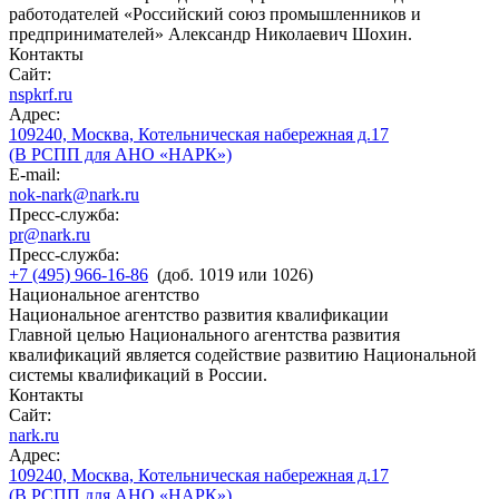
работодателей «Российский союз промышленников и
предпринимателей» Александр Николаевич Шохин.
Контакты
Сайт:
nspkrf.ru
Адрес:
109240, Москва, Котельническая набережная д.17
(В РСПП для АНО «НАРК»)
E-mail:
nok-nark@nark.ru
Пресс-служба:
pr@nark.ru
Пресс-служба:
+7 (495) 966-16-86
(доб. 1019 или 1026)
Национальное агентство
Национальное агентство развития квалификации
Главной целью Национального агентства развития
квалификаций является содействие развитию Национальной
системы квалификаций в России.
Контакты
Сайт:
nark.ru
Адрес:
109240, Москва, Котельническая набережная д.17
(В РСПП для АНО «НАРК»)