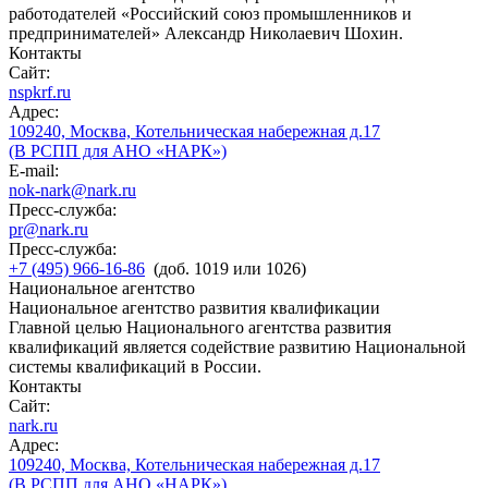
работодателей «Российский союз промышленников и
предпринимателей» Александр Николаевич Шохин.
Контакты
Сайт:
nspkrf.ru
Адрес:
109240, Москва, Котельническая набережная д.17
(В РСПП для АНО «НАРК»)
E-mail:
nok-nark@nark.ru
Пресс-служба:
pr@nark.ru
Пресс-служба:
+7 (495) 966-16-86
(доб. 1019 или 1026)
Национальное агентство
Национальное агентство развития квалификации
Главной целью Национального агентства развития
квалификаций является содействие развитию Национальной
системы квалификаций в России.
Контакты
Сайт:
nark.ru
Адрес:
109240, Москва, Котельническая набережная д.17
(В РСПП для АНО «НАРК»)