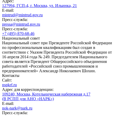
Адрес:
127994, ГСП-4, г. Москва, ул. Ильинка, 21
E-mail:
mintrud@mintrud.gov.ru
Пресс-служба:
pressa@mintrud.gov.ru
Пресс-служба:
+7 (495) 870-68-46
Национальный совет
Национальный совет при Президенте Российской Федерации
по профессиональным квалификациям был создан в
соответствии с Указом Президента Российской Федерации от
16 апреля 2014 года № 249. Председателем Национального
совета является Президент Общероссийского объединения
работодателей «Российский союз промышленников и
предпринимателей» Александр Николаевич Шохин.
Контакты
Сайт:
nspkrf.ru
Адрес для корреспонденции:
109240, Москва, Котельническая набережная д.17
(В РСПП для АНО «НАРК»)
E-mail:
nok-nark@nark.ru
Пресс-служба: