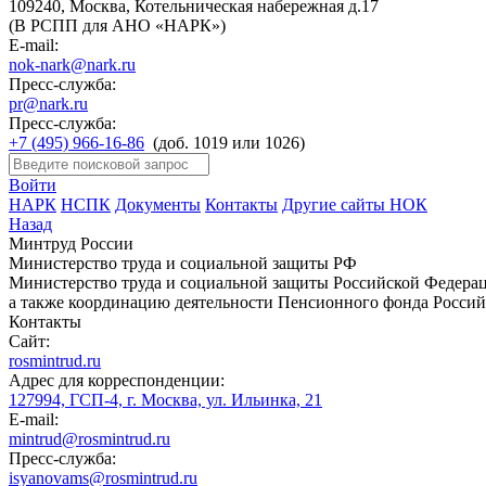
109240, Москва, Котельническая набережная д.17
(В РСПП для АНО «НАРК»)
E-mail:
nok-nark@nark.ru
Пресс-служба:
pr@nark.ru
Пресс-служба:
+7 (495) 966-16-86
(доб. 1019 или 1026)
Войти
НАРК
НСПК
Документы
Контакты
Другие сайты НОК
Назад
Минтруд России
Министерство труда и социальной защиты РФ
Министерство труда и социальной защиты Российской Федераци
а также координацию деятельности Пенсионного фонда Россий
Контакты
Сайт:
rosmintrud.ru
Адрес для корреспонденции:
127994, ГСП-4, г. Москва, ул. Ильинка, 21
E-mail:
mintrud@rosmintrud.ru
Пресс-служба:
isyanovams@rosmintrud.ru