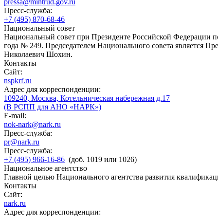
pressa@mintrud.gov.ru
Пресс-служба:
+7 (495) 870-68-46
Национальный совет
Национальный совет при Президенте Российской Федерации по
года № 249. Председателем Национального совета является П
Николаевич Шохин.
Контакты
Сайт:
nspkrf.ru
Адрес для корреспонденции:
109240, Москва, Котельническая набережная д.17
(В РСПП для АНО «НАРК»)
E-mail:
nok-nark@nark.ru
Пресс-служба:
pr@nark.ru
Пресс-служба:
+7 (495) 966-16-86
(доб. 1019 или 1026)
Национальное агентство
Главной целью Национального агентства развития квалификац
Контакты
Сайт:
nark.ru
Адрес для корреспонденции: