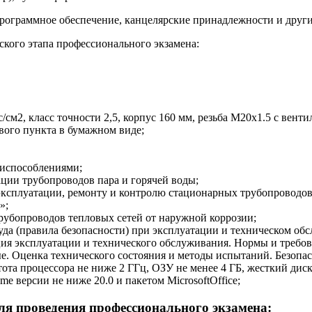
программное обеспечение, канцелярские принадлежности и други
ского этапа профессионального экзамена:
см2, класс точности 2,5, корпус 160 мм, резьба М20х1.5 с вент
вого пункта в бумажном виде;
риспособлениями;
ации трубопроводов пара и горячей воды;
 эксплуатации, ремонту и контролю стационарных трубопроводов
»;
трубопроводов тепловых сетей от наружной коррозии;
уда (правила безопасности) при эксплуатации и техническом об
ция эксплуатации и технического обслуживания. Нормы и требов
. Оценка технического состояния и методы испытаний. Безопас
тота процессора не ниже 2 ГГц, ОЗУ не менее 4 ГБ, жесткий дис
e версии не ниже 20.0 и пакетом MicrosoftOffice;
ля проведения профессионального экзамена: