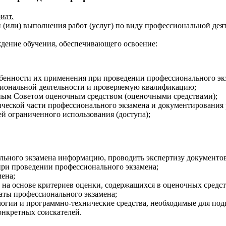
иат.
и (или) выполнения работ (услуг) по виду профессиональной де
дение обучения, обеспечивающего освоение:
бенности их применения при проведении профессионального эк
иональной деятельности и проверяемую квалификацию;
ым Советом оценочным средством (оценочными средствами);
ической части профессионального экзамена и документирования 
 ограниченного использования (доступа);
ьного экзамена информацию, проводить экспертизу документов
при проведении профессионального экзамена;
ена;
на основе критериев оценки, содержащихся в оценочных средст
аты профессионального экзамена;
гии и программно-технические средства, необходимые для под
онкретных соискателей.