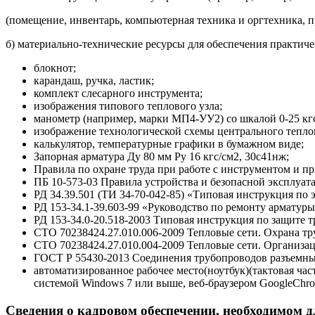
(помещение, инвентарь, компьютерная техника и оргтехника, 
б) материально-технические ресурсы для обеспечения практиче
блокнот;
карандаш, ручка, ластик;
комплект слесарного инструмента;
изображения типового теплового узла;
манометр (например, марки МП4-УУ2) со шкалой 0-25 кгс/
изображение технологической схемы центрального тепло
калькулятор, температурные графики в бумажном виде;
Запорная арматура Ду 80 мм Ру 16 кгс/см2, 30с41нж;
Правила по охране труда при работе с инструментом и п
ПБ 10-573-03 Правила устройства и безопасной эксплуат
РД 34.39.501 (ТИ 34-70-042-85) «Типовая инструкция по
РД 153-34.1-39.603-99 «Руководство по ремонту арматуры
РД 153-34.0-20.518-2003 Типовая инструкция по защите 
СТО 70238424.27.010.006-2009 Тепловые сети. Охрана тр
СТО 70238424.27.010.004-2009 Тепловые сети. Организа
ГОСТ Р 55430-2013 Соединения трубопроводов разъемные
автоматизированное рабочее место(ноутбук)(тактовая час
системой Windows 7 или выше, веб-браузером GoogleChrom
Сведения о кадровом обеспечении, необходимом д