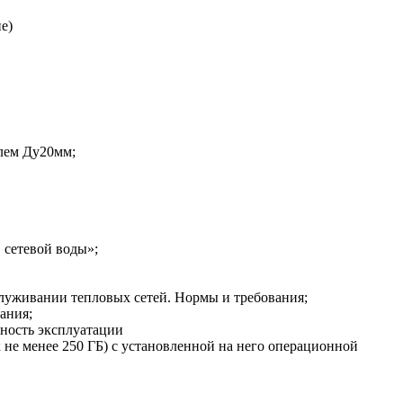
е)
илем Ду20мм;
 сетевой воды»;
служивании тепловых сетей. Нормы и требования;
ания;
ность эксплуатации
к не менее 250 ГБ) с установленной на него операционной