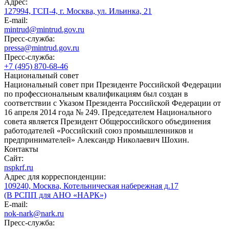
Адрес:
127994, ГСП-4, г. Москва, ул. Ильинка, 21
E-mail:
mintrud@mintrud.gov.ru
Пресс-служба:
pressa@mintrud.gov.ru
Пресс-служба:
+7 (495) 870-68-46
Национальный совет
Национальный совет при Президенте Российской Федерации
по профессиональным квалификациям был создан в
соответствии с Указом Президента Российской Федерации от
16 апреля 2014 года № 249. Председателем Национального
совета является Президент Общероссийского объединения
работодателей «Российский союз промышленников и
предпринимателей» Александр Николаевич Шохин.
Контакты
Сайт:
nspkrf.ru
Адрес для корреспонденции:
109240, Москва, Котельническая набережная д.17
(В РСПП для АНО «НАРК»)
E-mail:
nok-nark@nark.ru
Пресс-служба: