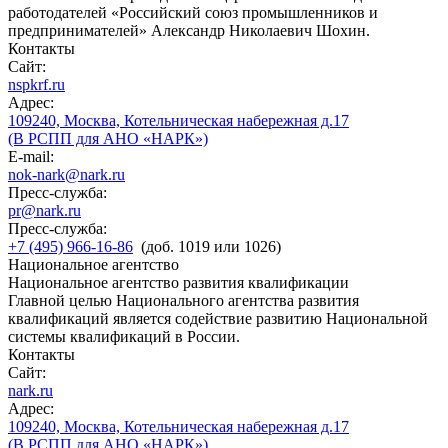
работодателей «Российский союз промышленников и
предпринимателей» Александр Николаевич Шохин.
Контакты
Сайт:
nspkrf.ru
Адрес:
109240, Москва, Котельническая набережная д.17
(В РСПП для АНО «НАРК»)
E-mail:
nok-nark@nark.ru
Пресс-служба:
pr@nark.ru
Пресс-служба:
+7 (495) 966-16-86
(доб. 1019 или 1026)
Национальное агентство
Национальное агентство развития квалификации
Главной целью Национального агентства развития
квалификаций является содействие развитию Национальной
системы квалификаций в России.
Контакты
Сайт:
nark.ru
Адрес:
109240, Москва, Котельническая набережная д.17
(В РСПП для АНО «НАРК»)