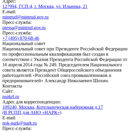
Адрес:
127994, ГСП-4, г. Москва, ул. Ильинка, 21
E-mail:
mintrud@mintrud.gov.ru
Пресс-служба:
pressa@mintrud.gov.ru
Пресс-служба:
+7 (495) 870-68-46
Национальный совет
Национальный совет при Президенте Российской Федерации
по профессиональным квалификациям был создан в
соответствии с Указом Президента Российской Федерации от
16 апреля 2014 года № 249. Председателем Национального
совета является Президент Общероссийского объединения
работодателей «Российский союз промышленников и
предпринимателей» Александр Николаевич Шохин.
Контакты
Сайт:
nspkrf.ru
Адрес для корреспонденции:
109240, Москва, Котельническая набережная д.17
(В РСПП для АНО «НАРК»)
E-mail:
nok-nark@nark.ru
Пресс-служба: