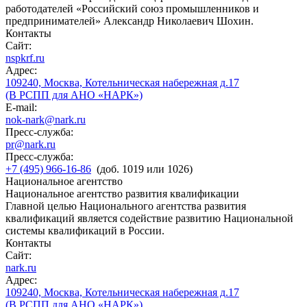
работодателей «Российский союз промышленников и
предпринимателей» Александр Николаевич Шохин.
Контакты
Сайт:
nspkrf.ru
Адрес:
109240, Москва, Котельническая набережная д.17
(В РСПП для АНО «НАРК»)
E-mail:
nok-nark@nark.ru
Пресс-служба:
pr@nark.ru
Пресс-служба:
+7 (495) 966-16-86
(доб. 1019 или 1026)
Национальное агентство
Национальное агентство развития квалификации
Главной целью Национального агентства развития
квалификаций является содействие развитию Национальной
системы квалификаций в России.
Контакты
Сайт:
nark.ru
Адрес:
109240, Москва, Котельническая набережная д.17
(В РСПП для АНО «НАРК»)