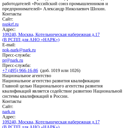
работодателей «Российский союз промышленников и
предпринимателей» Александр Николаевич Шохин.
Контакты
Сайт:
nspkrf.ru
Адрес:
109240, Москва, Котельническая набережная д.17
(В РСПП для АНО «НАРК»)
E-mail:
nok-nark@nark.ru
Пресс-служба:
pr@nark.ru
Пресс-служба:
+7 (495) 966-16-86
(доб. 1019 или 1026)
Национальное агентство
Национальное агентство развития квалификации
Главной целью Национального агентства развития
квалификаций является содействие развитию Национальной
системы квалификаций в России.
Контакты
Сайт:
nark.ru
Адрес:
109240, Москва, Котельническая набережная д.17
(В РСПП для АНО «НАРК»)