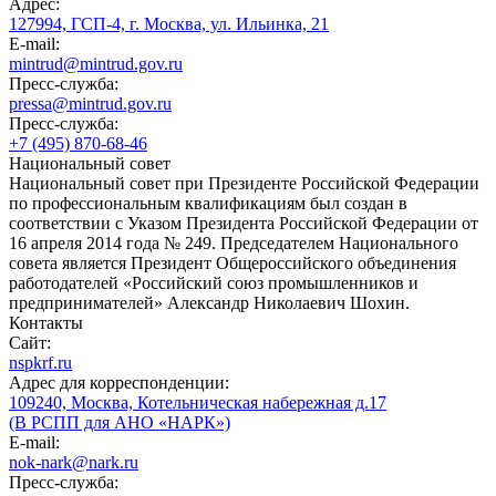
Адрес:
127994, ГСП-4, г. Москва, ул. Ильинка, 21
E-mail:
mintrud@mintrud.gov.ru
Пресс-служба:
pressa@mintrud.gov.ru
Пресс-служба:
+7 (495) 870-68-46
Национальный совет
Национальный совет при Президенте Российской Федерации
по профессиональным квалификациям был создан в
соответствии с Указом Президента Российской Федерации от
16 апреля 2014 года № 249. Председателем Национального
совета является Президент Общероссийского объединения
работодателей «Российский союз промышленников и
предпринимателей» Александр Николаевич Шохин.
Контакты
Сайт:
nspkrf.ru
Адрес для корреспонденции:
109240, Москва, Котельническая набережная д.17
(В РСПП для АНО «НАРК»)
E-mail:
nok-nark@nark.ru
Пресс-служба: