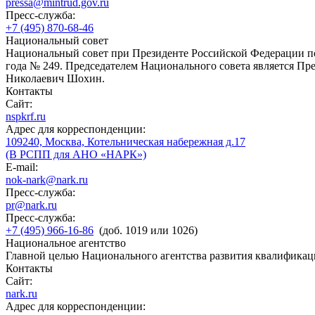
pressa@mintrud.gov.ru
Пресс-служба:
+7 (495) 870-68-46
Национальный совет
Национальный совет при Президенте Российской Федерации по
года № 249. Председателем Национального совета является П
Николаевич Шохин.
Контакты
Сайт:
nspkrf.ru
Адрес для корреспонденции:
109240, Москва, Котельническая набережная д.17
(В РСПП для АНО «НАРК»)
E-mail:
nok-nark@nark.ru
Пресс-служба:
pr@nark.ru
Пресс-служба:
+7 (495) 966-16-86
(доб. 1019 или 1026)
Национальное агентство
Главной целью Национального агентства развития квалификац
Контакты
Сайт:
nark.ru
Адрес для корреспонденции: