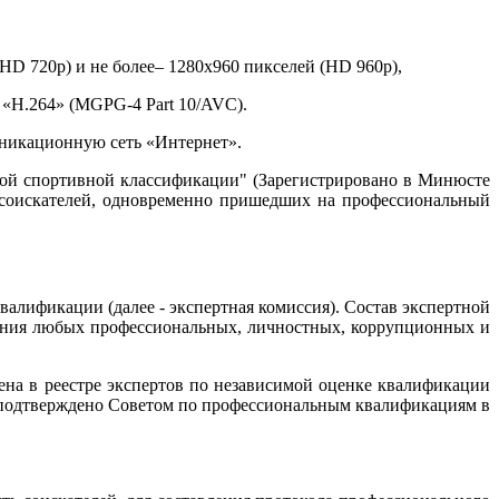
D 720p) и не более– 1280х960 пикселей (HD 960p),
 «H.264» (MGPG-4 Part 10/AVC).
уникационную сеть «Интернет».
ской спортивной классификации" (Зарегистрировано в Минюсте
ву соискателей, одновременно пришедших на профессиональный
алификации (далее - экспертная комиссия). Состав экспертной
ения любых профессиональных, личностных, коррупционных и
щена в реестре экспертов по независимой оценке квалификации
 подтверждено Советом по профессиональным квалификациям в