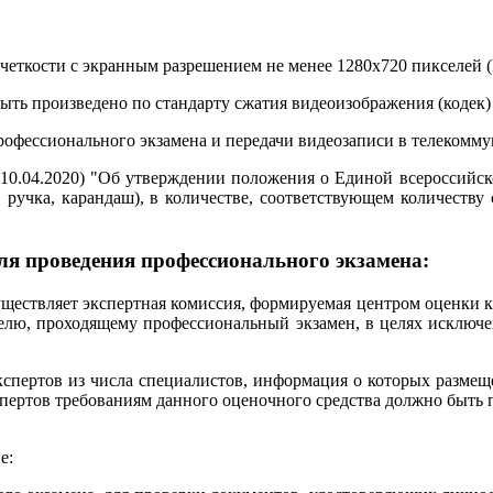
еткости с экранным разрешением не менее 1280х720 пикселей (H
ыть произведено по стандарту сжатия видеоизображения (кодек)
рофессионального экзамена и передачи видеозаписи в телекомм
от 10.04.2020) "Об утверждении положения о Единой всероссий
, ручка, карандаш), в количестве, соответствующем количест
ля проведения профессионального экзамена:
ествляет экспертная комиссия, формируемая центром оценки кв
елю, проходящему профессиональный экзамен, в целях исключ
экспертов из числа специалистов, информация о которых разме
спертов требованиям данного оценочного средства должно быть
е: