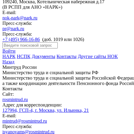
109240, Москва, Котельническая набережная д.17
(В РСПП для АНО «НАРК»)
E-mail:
nok-nark@nark.ru
Пресс-служба:
pr@nark.ru
Пресс-служба:
+7 (495) 966-16-86
(доб. 1019 или 1026)
Войти
НАРК
НСПК
Документы
Контакты
Другие сайты НОК
Назад
Минтруд России
Министерство труда и социальной защиты РФ
Министерство труда и социальной защиты Российской Федераци
а также координацию деятельности Пенсионного фонда Россий
Контакты
Сайт:
rosmintrud.ru
Адрес для корреспонденции:
127994, ГСП-4, г. Москва, ул. Ильинка, 21
E-mail:
mintrud@rosmintrud.ru
Пресс-служба:
isyanovams@rosmintrud.ru