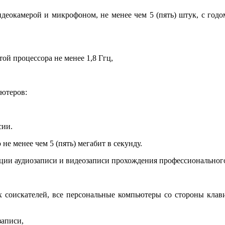
окамерой и микрофоном, не менее чем 5 (пять) штук, с годом 
той процессора не менее 1,8 Ггц,
ютеров:
сии.
е менее чем 5 (пять) мегабит в секунду.
ации аудиозаписи и видеозаписи прохождения профессионального
х соискателей, все персональные компьютеры со стороны клави
записи,