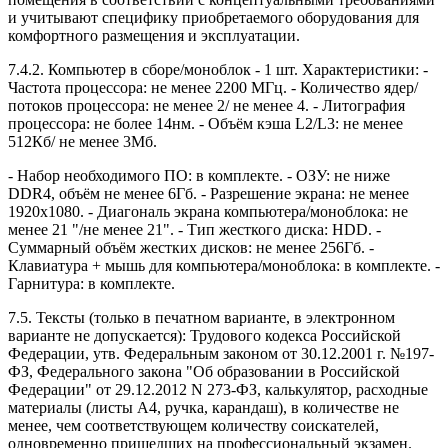
и учитывают специфику приобретаемого оборудования для
комфортного размещения и эксплуатации.
7.4.2. Компьютер в сборе/моноблок - 1 шт. Характеристики: -
Частота процессора: не менее 2200 МГц. - Количество ядер/
потоков процессора: не менее 2/ не менее 4. - Литография
процессора: не более 14нм. - Объём кэша L2/L3: не менее
512Кб/ не менее 3Мб.
- Набор необходимого ПО: в комплекте. - ОЗУ: не ниже
DDR4, объём не менее 6Гб. - Разрешение экрана: не менее
1920x1080. - Диагональ экрана компьютера/моноблока: не
менее 21 "/не менее 21". - Тип жесткого диска: HDD. -
Суммарный объём жестких дисков: не менее 256Гб. -
Клавиатура + мышь для компьютера/моноблока: в комплекте. -
Гарнитура: в комплекте.
7.5. Тексты (только в печатном варианте, в электронном
варианте не допускается): Трудового кодекса Российской
Федерации, утв. Федеральным законом от 30.12.2001 г. №197-
ФЗ, Федерального закона "Об образовании в Российской
Федерации" от 29.12.2012 N 273-ФЗ, калькулятор, расходные
материалы (листы А4, ручка, карандаш), в количестве не
менее, чем соответствующем количеству соискателей,
одновременно пришедших на профессиональный экзамен.