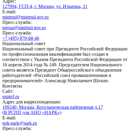
Адрес:
127994, ГСП-4, г. Москва, ул. Ильинка, 21
E-mail:
mintrud@mintrud.gov.ru
Пресс-служба:
pressa@mintrud.gov.ru
Пресс-служба:
+7 (495) 870-68-46
Национальный совет
Национальный совет при Президенте Российской Федерации
по профессиональным квалификациям был создан в
соответствии с Указом Президента Российской Федерации от
16 апреля 2014 года № 249. Председателем Национального
совета является Президент Общероссийского объединения
работодателей «Российский союз промышленников и
предпринимателей» Александр Николаевич Шохин.
Контакты
Сайт:
nspkrf.ru
Адрес для корреспонденции:
109240, Москва, Котельническая набережная д.17
(В РСПП для АНО «НАРК»)
E-mail:
nok-nark@nark.ru
Пресс-служба: