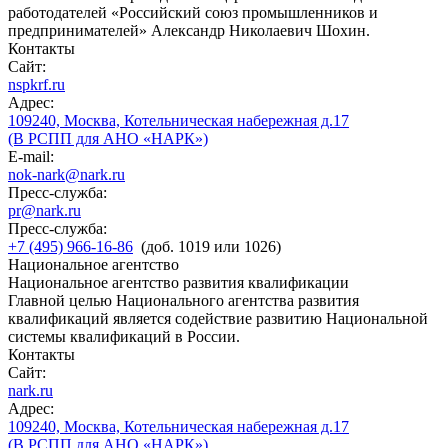
работодателей «Российский союз промышленников и
предпринимателей» Александр Николаевич Шохин.
Контакты
Сайт:
nspkrf.ru
Адрес:
109240, Москва, Котельническая набережная д.17
(В РСПП для АНО «НАРК»)
E-mail:
nok-nark@nark.ru
Пресс-служба:
pr@nark.ru
Пресс-служба:
+7 (495) 966-16-86
(доб. 1019 или 1026)
Национальное агентство
Национальное агентство развития квалификации
Главной целью Национального агентства развития
квалификаций является содействие развитию Национальной
системы квалификаций в России.
Контакты
Сайт:
nark.ru
Адрес:
109240, Москва, Котельническая набережная д.17
(В РСПП для АНО «НАРК»)