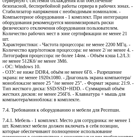
серверную с системой охлаждения или обеспечение
безопасной, бесперебойной работы сервера в рабочих зонах. -
Стабилизатор напряжения с необходимым номиналом. -
Компьютерное оборудования - 1 комплект. При интеграции
оборудования рекомендуется минимизировать риски
физического отключения оборудования пользователем.
Количество рабочих мест в зоне сертификации не менее 21
шт.
Характеристики: - Частота процессора: не менее 2200 МГц. -
Количество ядер/потоков процессора: не менее 2/ не менее 4. -
Литография процессора: не более 14нм. - Объём кэша L2/L3:
не менее 512Кб/ не менее 3Мб.
- ОС: Windows 10.
- ОЗУ: не ниже DDR4, объём не менее 6Гб. - Разрешение
экрана: не менее 1920x1080. - Диагональ экрана компьютера/
моноблока:не менее 25 "/не менее 25". - Формат экрана: 21:9. -
Тип жесткого диска: SSD/SSD+HDD. - Суммарный объём
жестких дисков: не менее 256Гб. - Клавиатура + мышь для
компьютера/моноблока: в комплекте.
7.4. Требования к оборудованию и мебели для Ресепшн.
7.4.1. Мебель - 1 комплект. Место для сотрудника: не менее 1
шт. Комплект мебели должен включать в себя позиции,
которые обеспечивают полноценное использование
помещения в соответствии с концептуальными требованиями