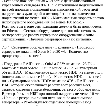
- Беспроводная бесшовная wi-fi сеть с централизованным
управлением стандарта 802.1 In, с устойчивым подключением
на всей площади помещений при максимальной расчетной
нагрузке всех аудиторий и имеющей запас на количество
подключений не менее 100%. - Максимальная скорость портов
используемого оборудования: не менее 100 Мб/с. -
Компьютеры в зоне сертификации должны быть подключены
по Ethernet. - Сетевое оборудование должно обеспечивать
бесперебойную работу серверного оборудования и зоны
сертификации. - Наличие резервирования по питанию.
7.3.4. Серверное оборудование - 1 комплект. - Процессор
сервера: не ниже Intel Xeon Е5-2620 v4. - Количество
процессоров: не менее 2.
- Поддержка RAID: есть. - Объём ОЗУ: не менее 128 Гб. -
Максимальный объём ОЗУ: не менее 512 Гб. - Суммарный
объём HDD. - Максимальное количество HDD: не менее 8 шт.
(опционально не менее 16шт). - Количество HDD: не менее 2
шт. - Суммарный объём HDD: не менее 4Т6. - RAID: есть. -
ИБП который обеспечивает работу: всех рабочих мест,
сервера, системы видеонаблюдения, сетевого оборудования. -
Время работы от ИБП при полной нагрузке: не менее 10 мин.
- Наличие резервной линии питания либо автономного
генератора. - Рекомендуется отдельное помещение под