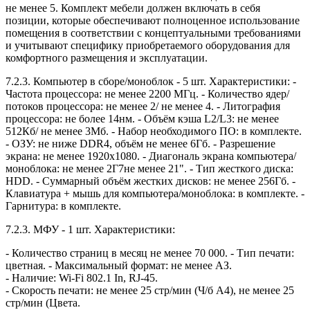
не менее 5. Комплект мебели должен включать в себя
позиции, которые обеспечивают полноценное использование
помещения в соответствии с концептуальными требованиями
и учитывают специфику приобретаемого оборудования для
комфортного размещения и эксплуатации.
7.2.3. Компьютер в сборе/моноблок - 5 шт. Характеристики: -
Частота процессора: не менее 2200 МГц. - Количество ядер/
потоков процессора: не менее 2/ не менее 4. - Литография
процессора: не более 14нм. - Объём кэша L2/L3: не менее
512Кб/ не менее 3Мб. - Набор необходимого ПО: в комплекте.
- ОЗУ: не ниже DDR4, объём не менее 6Гб. - Разрешение
экрана: не менее 1920x1080. - Диагональ экрана компьютера/
моноблока: не менее 2Г7не менее 21". - Тип жесткого диска:
HDD. - Суммарный объём жестких дисков: не менее 256Гб. -
Клавиатура + мышь для компьютера/моноблока: в комплекте. -
Гарнитура: в комплекте.
7.2.3. МФУ - 1 шт. Характеристики:
- Количество страниц в месяц не менее 70 000. - Тип печати:
цветная. - Максимальный формат: не менее АЗ.
- Наличие: Wi-Fi 802.1 In, RJ-45.
- Скорость печати: не менее 25 стр/мин (Ч/б А4), не менее 25
стр/мин (Цвета.