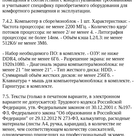
и учитывают специфику приобретаемого оборудования для
комфортного размещения и эксплуатации.
7.4.2. Компьютер в сборе/моноблок - 1 шт. Характеристики: -
Частота процессора: не менее 2200 МГц. - Количество ядер/
потоков процессора: не менее 2/ не менее 4. - Литография
процессора: не более 14нм. - Объём кэша L2/L3: не менее
512Кб/ не менее 3Мб.
- Набор необходимого ПО: в комплекте. - ОЗУ: не ниже
DDR4, объём не менее 6Гб. - Разрешение экрана: не менее
1920x1080. - Диагональ экрана компьютера/моноблока: не
менее 21 "/не менее 21". - Тип жесткого диска: HDD. -
Суммарный объём жестких дисков: не менее 256Гб. -
Клавиатура + мышь для компьютера/моноблока: в комплекте. -
Гарнитура: в комплекте.
7.5. Тексты (только в печатном варианте, в электронном
варианте не допускается): Трудового кодекса Российской
Федерации, утв. Федеральным законом от 30.12.2001 г. №197-
ФЗ, Федерального закона "Об образовании в Российской
Федерации" от 29.12.2012 N 273-ФЗ, калькулятор, расходные
материалы (листы А4, ручка, карандаш), в количестве не
менее, чем соответствующем количеству соискателей,
одновременно пришедших на профессиональный экзамен.