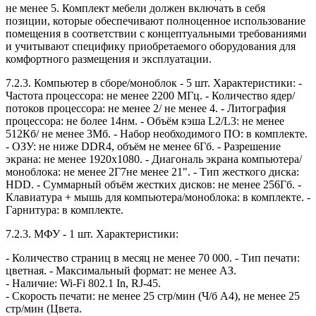
не менее 5. Комплект мебели должен включать в себя
позиции, которые обеспечивают полноценное использование
помещения в соответствии с концептуальными требованиями
и учитывают специфику приобретаемого оборудования для
комфортного размещения и эксплуатации.
7.2.3. Компьютер в сборе/моноблок - 5 шт. Характеристики: -
Частота процессора: не менее 2200 МГц. - Количество ядер/
потоков процессора: не менее 2/ не менее 4. - Литография
процессора: не более 14нм. - Объём кэша L2/L3: не менее
512Кб/ не менее 3Мб. - Набор необходимого ПО: в комплекте.
- ОЗУ: не ниже DDR4, объём не менее 6Гб. - Разрешение
экрана: не менее 1920x1080. - Диагональ экрана компьютера/
моноблока: не менее 2Г7не менее 21". - Тип жесткого диска:
HDD. - Суммарный объём жестких дисков: не менее 256Гб. -
Клавиатура + мышь для компьютера/моноблока: в комплекте. -
Гарнитура: в комплекте.
7.2.3. МФУ - 1 шт. Характеристики:
- Количество страниц в месяц не менее 70 000. - Тип печати:
цветная. - Максимальный формат: не менее АЗ.
- Наличие: Wi-Fi 802.1 In, RJ-45.
- Скорость печати: не менее 25 стр/мин (Ч/б А4), не менее 25
стр/мин (Цвета.