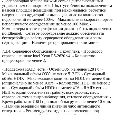
- Беспроводная бесшовная wi-fi сеть с централизованным
управлением стандарта 802.1 In, с устойчивым подключением
на всей площади помещений при максимальной расчетной
нагрузке всех аудиторий и имеющей запас на количество
подключений не менее 100%. - Максимальная скорость портов
используемого оборудования: не менее 100 Мб/с. -
Компьютеры в зоне сертификации должны быть подключены
по Ethernet. - Сетевое оборудование должно обеспечивать
бесперебойную работу серверного оборудования и зоны
сертификации. - Наличие резервирования по питанию.
7.3.4. Серверное оборудование - 1 комплект. - Процессор
сервера: не ниже Intel Xeon Е5-2620 v4. - Количество
процессоров: не менее 2.
- Поддержка RAID: есть. - Объём ОЗУ: не менее 128 Гб. -
Максимальный объём ОЗУ: не менее 512 Гб. - Суммарный
объём HDD. - Максимальное количество HDD: не менее 8 шт.
(опционально не менее 16шт). - Количество HDD: не менее 2
шт. - Суммарный объём HDD: не менее 4Т6. - RAID: есть. -
ИБП который обеспечивает работу: всех рабочих мест,
сервера, системы видеонаблюдения, сетевого оборудования. -
Время работы от ИБП при полной нагрузке: не менее 10 мин.
- Наличие резервной линии питания либо автономного
генератора. - Рекомендуется отдельное помещение под