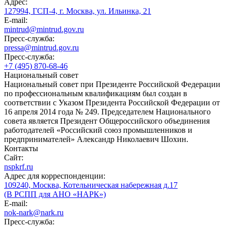
Адрес:
127994, ГСП-4, г. Москва, ул. Ильинка, 21
E-mail:
mintrud@mintrud.gov.ru
Пресс-служба:
pressa@mintrud.gov.ru
Пресс-служба:
+7 (495) 870-68-46
Национальный совет
Национальный совет при Президенте Российской Федерации
по профессиональным квалификациям был создан в
соответствии с Указом Президента Российской Федерации от
16 апреля 2014 года № 249. Председателем Национального
совета является Президент Общероссийского объединения
работодателей «Российский союз промышленников и
предпринимателей» Александр Николаевич Шохин.
Контакты
Сайт:
nspkrf.ru
Адрес для корреспонденции:
109240, Москва, Котельническая набережная д.17
(В РСПП для АНО «НАРК»)
E-mail:
nok-nark@nark.ru
Пресс-служба: