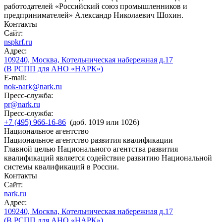
работодателей «Российский союз промышленников и
предпринимателей» Александр Николаевич Шохин.
Контакты
Сайт:
nspkrf.ru
Адрес:
109240, Москва, Котельническая набережная д.17
(В РСПП для АНО «НАРК»)
E-mail:
nok-nark@nark.ru
Пресс-служба:
pr@nark.ru
Пресс-служба:
+7 (495) 966-16-86
(доб. 1019 или 1026)
Национальное агентство
Национальное агентство развития квалификации
Главной целью Национального агентства развития
квалификаций является содействие развитию Национальной
системы квалификаций в России.
Контакты
Сайт:
nark.ru
Адрес:
109240, Москва, Котельническая набережная д.17
(В РСПП для АНО «НАРК»)