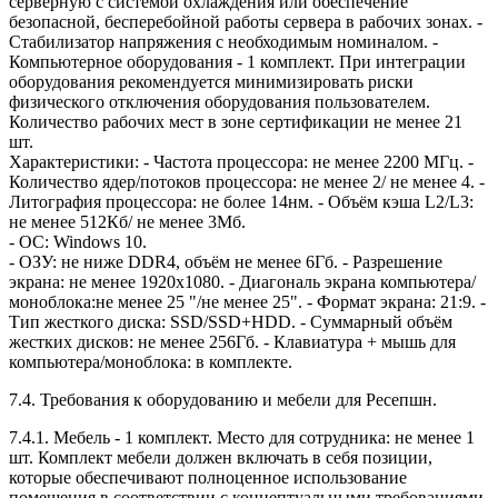
серверную с системой охлаждения или обеспечение
безопасной, бесперебойной работы сервера в рабочих зонах. -
Стабилизатор напряжения с необходимым номиналом. -
Компьютерное оборудования - 1 комплект. При интеграции
оборудования рекомендуется минимизировать риски
физического отключения оборудования пользователем.
Количество рабочих мест в зоне сертификации не менее 21
шт.
Характеристики: - Частота процессора: не менее 2200 МГц. -
Количество ядер/потоков процессора: не менее 2/ не менее 4. -
Литография процессора: не более 14нм. - Объём кэша L2/L3:
не менее 512Кб/ не менее 3Мб.
- ОС: Windows 10.
- ОЗУ: не ниже DDR4, объём не менее 6Гб. - Разрешение
экрана: не менее 1920x1080. - Диагональ экрана компьютера/
моноблока:не менее 25 "/не менее 25". - Формат экрана: 21:9. -
Тип жесткого диска: SSD/SSD+HDD. - Суммарный объём
жестких дисков: не менее 256Гб. - Клавиатура + мышь для
компьютера/моноблока: в комплекте.
7.4. Требования к оборудованию и мебели для Ресепшн.
7.4.1. Мебель - 1 комплект. Место для сотрудника: не менее 1
шт. Комплект мебели должен включать в себя позиции,
которые обеспечивают полноценное использование
помещения в соответствии с концептуальными требованиями