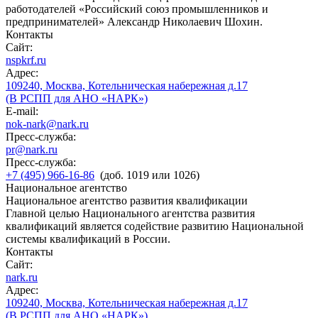
работодателей «Российский союз промышленников и
предпринимателей» Александр Николаевич Шохин.
Контакты
Сайт:
nspkrf.ru
Адрес:
109240, Москва, Котельническая набережная д.17
(В РСПП для АНО «НАРК»)
E-mail:
nok-nark@nark.ru
Пресс-служба:
pr@nark.ru
Пресс-служба:
+7 (495) 966-16-86
(доб. 1019 или 1026)
Национальное агентство
Национальное агентство развития квалификации
Главной целью Национального агентства развития
квалификаций является содействие развитию Национальной
системы квалификаций в России.
Контакты
Сайт:
nark.ru
Адрес:
109240, Москва, Котельническая набережная д.17
(В РСПП для АНО «НАРК»)