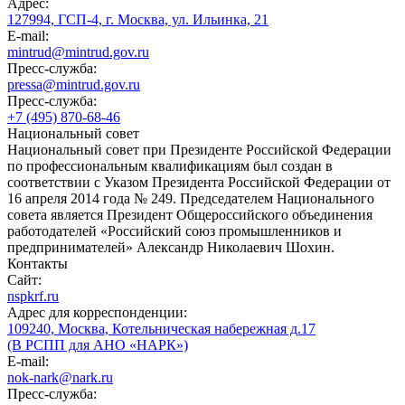
Адрес:
127994, ГСП-4, г. Москва, ул. Ильинка, 21
E-mail:
mintrud@mintrud.gov.ru
Пресс-служба:
pressa@mintrud.gov.ru
Пресс-служба:
+7 (495) 870-68-46
Национальный совет
Национальный совет при Президенте Российской Федерации
по профессиональным квалификациям был создан в
соответствии с Указом Президента Российской Федерации от
16 апреля 2014 года № 249. Председателем Национального
совета является Президент Общероссийского объединения
работодателей «Российский союз промышленников и
предпринимателей» Александр Николаевич Шохин.
Контакты
Сайт:
nspkrf.ru
Адрес для корреспонденции:
109240, Москва, Котельническая набережная д.17
(В РСПП для АНО «НАРК»)
E-mail:
nok-nark@nark.ru
Пресс-служба: