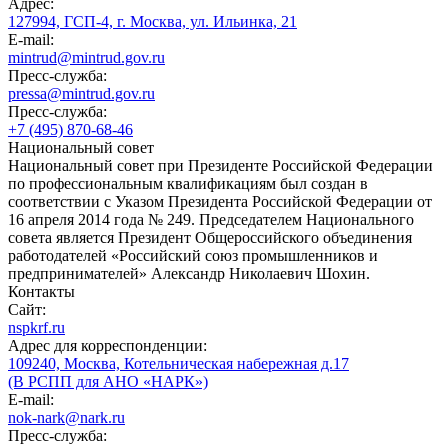
Адрес:
127994, ГСП-4, г. Москва, ул. Ильинка, 21
E-mail:
mintrud@mintrud.gov.ru
Пресс-служба:
pressa@mintrud.gov.ru
Пресс-служба:
+7 (495) 870-68-46
Национальный совет
Национальный совет при Президенте Российской Федерации
по профессиональным квалификациям был создан в
соответствии с Указом Президента Российской Федерации от
16 апреля 2014 года № 249. Председателем Национального
совета является Президент Общероссийского объединения
работодателей «Российский союз промышленников и
предпринимателей» Александр Николаевич Шохин.
Контакты
Сайт:
nspkrf.ru
Адрес для корреспонденции:
109240, Москва, Котельническая набережная д.17
(В РСПП для АНО «НАРК»)
E-mail:
nok-nark@nark.ru
Пресс-служба: