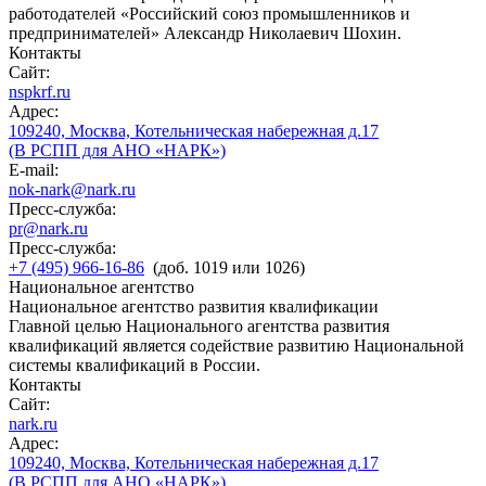
работодателей «Российский союз промышленников и
предпринимателей» Александр Николаевич Шохин.
Контакты
Сайт:
nspkrf.ru
Адрес:
109240, Москва, Котельническая набережная д.17
(В РСПП для АНО «НАРК»)
E-mail:
nok-nark@nark.ru
Пресс-служба:
pr@nark.ru
Пресс-служба:
+7 (495) 966-16-86
(доб. 1019 или 1026)
Национальное агентство
Национальное агентство развития квалификации
Главной целью Национального агентства развития
квалификаций является содействие развитию Национальной
системы квалификаций в России.
Контакты
Сайт:
nark.ru
Адрес:
109240, Москва, Котельническая набережная д.17
(В РСПП для АНО «НАРК»)