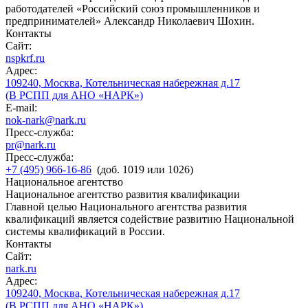
работодателей «Российский союз промышленников и
предпринимателей» Александр Николаевич Шохин.
Контакты
Сайт:
nspkrf.ru
Адрес:
109240, Москва, Котельническая набережная д.17
(В РСПП для АНО «НАРК»)
E-mail:
nok-nark@nark.ru
Пресс-служба:
pr@nark.ru
Пресс-служба:
+7 (495) 966-16-86
(доб. 1019 или 1026)
Национальное агентство
Национальное агентство развития квалификации
Главной целью Национального агентства развития
квалификаций является содействие развитию Национальной
системы квалификаций в России.
Контакты
Сайт:
nark.ru
Адрес:
109240, Москва, Котельническая набережная д.17
(В РСПП для АНО «НАРК»)