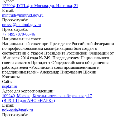
Адрес:
127994, ГСП-4, г. Москва, ул. Ильинка, 21
E-mail:
mintrud@mintrud.gov.ru
Пресс-служба:
pressa@mintrud.gov.ru
Пресс-служба:
+7 (495) 870-68-46
Национальный совет
Национальный совет при Президенте Российской Федерации
по профессиональным квалификациям был создан в
соответствии с Указом Президента Российской Федерации от
16 апреля 2014 года № 249. Председателем Национального
совета является Президент Общероссийского объединения
работодателей «Российский союз промышленников и
предпринимателей» Александр Николаевич Шохин.
Контакты
Сайт:
nspkrf.ru
Адрес для корреспонденции:
109240, Москва, Котельническая набережная д.17
(В РСПП для АНО «НАРК»)
E-mail:
nok-nark@nark.ru
Пресс-служба: