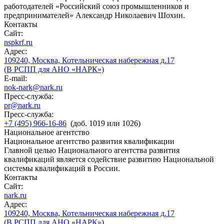
работодателей «Российский союз промышленников и
предпринимателей» Александр Николаевич Шохин.
Контакты
Сайт:
nspkrf.ru
Адрес:
109240, Москва, Котельническая набережная д.17
(В РСПП для АНО «НАРК»)
E-mail:
nok-nark@nark.ru
Пресс-служба:
pr@nark.ru
Пресс-служба:
+7 (495) 966-16-86
(доб. 1019 или 1026)
Национальное агентство
Национальное агентство развития квалификации
Главной целью Национального агентства развития
квалификаций является содействие развитию Национальной
системы квалификаций в России.
Контакты
Сайт:
nark.ru
Адрес:
109240, Москва, Котельническая набережная д.17
(В РСПП для АНО «НАРК»)