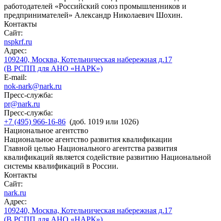
работодателей «Российский союз промышленников и
предпринимателей» Александр Николаевич Шохин.
Контакты
Сайт:
nspkrf.ru
Адрес:
109240, Москва, Котельническая набережная д.17
(В РСПП для АНО «НАРК»)
E-mail:
nok-nark@nark.ru
Пресс-служба:
pr@nark.ru
Пресс-служба:
+7 (495) 966-16-86
(доб. 1019 или 1026)
Национальное агентство
Национальное агентство развития квалификации
Главной целью Национального агентства развития
квалификаций является содействие развитию Национальной
системы квалификаций в России.
Контакты
Сайт:
nark.ru
Адрес:
109240, Москва, Котельническая набережная д.17
(В РСПП для АНО «НАРК»)