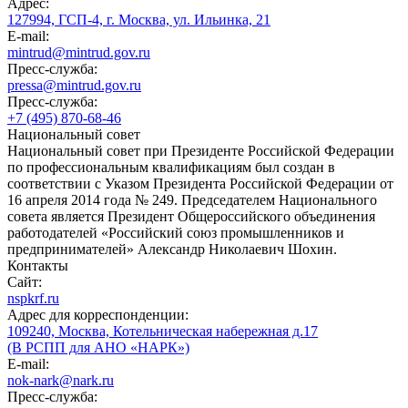
Адрес:
127994, ГСП-4, г. Москва, ул. Ильинка, 21
E-mail:
mintrud@mintrud.gov.ru
Пресс-служба:
pressa@mintrud.gov.ru
Пресс-служба:
+7 (495) 870-68-46
Национальный совет
Национальный совет при Президенте Российской Федерации
по профессиональным квалификациям был создан в
соответствии с Указом Президента Российской Федерации от
16 апреля 2014 года № 249. Председателем Национального
совета является Президент Общероссийского объединения
работодателей «Российский союз промышленников и
предпринимателей» Александр Николаевич Шохин.
Контакты
Сайт:
nspkrf.ru
Адрес для корреспонденции:
109240, Москва, Котельническая набережная д.17
(В РСПП для АНО «НАРК»)
E-mail:
nok-nark@nark.ru
Пресс-служба: