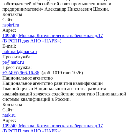
работодателей «Российский союз промышленников и
предпринимателей» Александр Николаевич Шохин.
Контакты
Сайт:
nspkrf.ru
Адрес:
109240, Москва, Котельническая набережная д.17
(В РСПП для АНО «НАРК»)
E-mail:
nok-nark@nark.ru
Пресс-служба:
pr@nark.ru
Пресс-служба:
+7 (495) 966-16-86
(доб. 1019 или 1026)
Национальное агентство
Национальное агентство развития квалификации
Главной целью Национального агентства развития
квалификаций является содействие развитию Национальной
системы квалификаций в России.
Контакты
Сайт:
nark.ru
Адрес:
109240, Москва, Котельническая набережная д.17
(В РСПП для АНО «НАРК»)