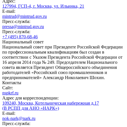
Адрес:
127994, ГСП-4, г. Москва, ул. Ильинка, 21
E-mail:
mintrud@mintrud.gov.ru
Пресс-служба:
pressa@mintrud.gov.ru
Пресс-служба:
+7 (495) 870-68-46
Национальный совет
Национальный совет при Президенте Российской Федерации
по профессиональным квалификациям был создан в
соответствии с Указом Президента Российской Федерации от
16 апреля 2014 года № 249. Председателем Национального
совета является Президент Общероссийского объединения
работодателей «Российский союз промышленников и
предпринимателей» Александр Николаевич Шохин.
Контакты
Сайт:
nspkrf.ru
Адрес для корреспонденции:
109240, Москва, Котельническая набережная д.17
(В РСПП для АНО «НАРК»)
E-mail:
nok-nark@nark.ru
Пресс-служба: