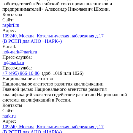
работодателей «Российский союз промышленников и
предпринимателей» Александр Николаевич Шохин.
Контакты
Сайт:
nspkrf.ru
Адрес:
109240, Москва, Котельническая набережная д.17
(В РСПП для АНО «НАРК»)
E-mail:
nok-nark@nark.ru
Пресс-служба:
pr@nark.ru
Пресс-служба:
+7 (495) 966-16-86
(доб. 1019 или 1026)
Национальное агентство
Национальное агентство развития квалификации
Главной целью Национального агентства развития
квалификаций является содействие развитию Национальной
системы квалификаций в России.
Контакты
Сайт:
nark.ru
Адрес:
109240, Москва, Котельническая набережная д.17
(В РСПП для АНО «НАРК»)