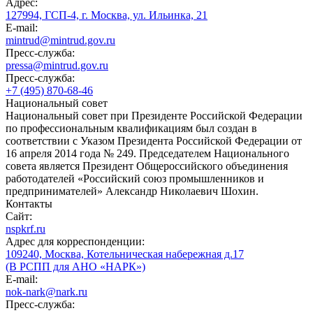
Адрес:
127994, ГСП-4, г. Москва, ул. Ильинка, 21
E-mail:
mintrud@mintrud.gov.ru
Пресс-служба:
pressa@mintrud.gov.ru
Пресс-служба:
+7 (495) 870-68-46
Национальный совет
Национальный совет при Президенте Российской Федерации
по профессиональным квалификациям был создан в
соответствии с Указом Президента Российской Федерации от
16 апреля 2014 года № 249. Председателем Национального
совета является Президент Общероссийского объединения
работодателей «Российский союз промышленников и
предпринимателей» Александр Николаевич Шохин.
Контакты
Сайт:
nspkrf.ru
Адрес для корреспонденции:
109240, Москва, Котельническая набережная д.17
(В РСПП для АНО «НАРК»)
E-mail:
nok-nark@nark.ru
Пресс-служба: