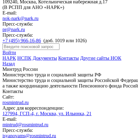
109240, Москва, Котельническая набережная д.17
(В РСПП для АНО «НАРК»)
E-mail:
nok-nark@nark.ru
Пресс-служба:
pr@nark.ru
Пресс-служба:
+7 (495) 966-16-86
(доб. 1019 или 1026)
Войти
НАРК
НСПК
Документы
Контакты
Другие сайты НОК
Назад
Минтруд России
Министерство труда и социальной защиты РФ
Министерство труда и социальной защиты Российской Федераци
а также координацию деятельности Пенсионного фонда Россий
Контакты
Сайт:
rosmintrud.ru
Адрес для корреспонденции:
127994, ГСП-4, г. Москва, ул. Ильинка, 21
E-mail:
mintrud@rosmintrud.ru
Пресс-служба:
isyanovams@rosmintrud.ru