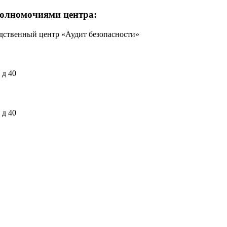
полномочиями центра:
дственный центр «Аудит безопасности»
 д 40
 д 40