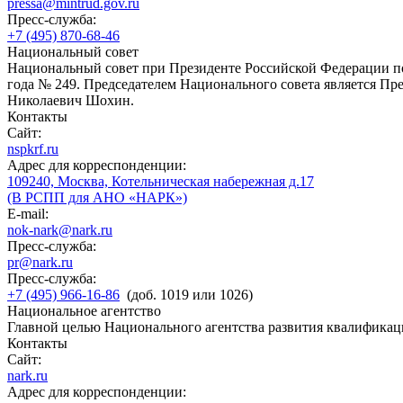
pressa@mintrud.gov.ru
Пресс-служба:
+7 (495) 870-68-46
Национальный совет
Национальный совет при Президенте Российской Федерации по
года № 249. Председателем Национального совета является П
Николаевич Шохин.
Контакты
Сайт:
nspkrf.ru
Адрес для корреспонденции:
109240, Москва, Котельническая набережная д.17
(В РСПП для АНО «НАРК»)
E-mail:
nok-nark@nark.ru
Пресс-служба:
pr@nark.ru
Пресс-служба:
+7 (495) 966-16-86
(доб. 1019 или 1026)
Национальное агентство
Главной целью Национального агентства развития квалификац
Контакты
Сайт:
nark.ru
Адрес для корреспонденции: