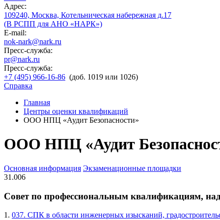
Адрес:
109240, Москва, Котельническая набережная д.17
(В РСПП для АНО «НАРК»)
E-mail:
nok-nark@nark.ru
Пресс-служба:
pr@nark.ru
Пресс-служба:
+7 (495) 966-16-86
(доб. 1019 или 1026)
Справка
Главная
Центры оценки квалификаций
ООО НПЦ «Аудит Безопасности»
ООО НПЦ «Аудит Безопаснос
Основная информация
Экзаменационные площадки
31.006
Совет по профессиональным квалификациям, на
1.
037. СПК в области инженерных изысканий, градостроительс