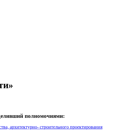
ти»
деливший полномочиями:
тва, архитектурно- строительного проектирования