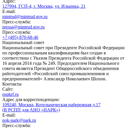
Адрес:
127994, ГСП-4, г. Москва, ул. Ильинка, 21
E-mail:
mintrud@mintrud.gov.ru
Пресс-служба:
pressa@mintrud.gov.ru
Пресс-служба:
+7 (495) 870-68-46
Национальный совет
Национальный совет при Президенте Российской Федерации
по профессиональным квалификациям был создан в
соответствии с Указом Президента Российской Федерации от
16 апреля 2014 года № 249. Председателем Национального
совета является Президент Общероссийского объединения
работодателей «Российский союз промышленников и
предпринимателей» Александр Николаевич Шохин.
Контакты
Сайт:
nspkrf.ru
Адрес для корреспонденции:
109240, Москва, Котельническая набережная д.17
(В РСПП для АНО «НАРК»)
E-mail:
nok-nark@nark.ru
Пресс-служба: