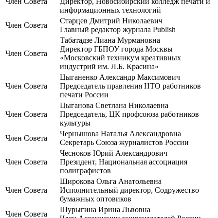
Член Совета
Директор, Новосибирский колледж печати и
информационных технологий
Старцев Дмитрий Николаевич
Член Совета
Главный редактор журнала Publish
Табатадзе Лиана Мурмановна
Директор ГБПОУ города Москвы
Член Совета
«Московский техникум креативных
индустрий им. Л.Б. Красина»
Цыганенко Александр Максимович
Член Совета
Председатель правления НТО работников
печати России
Цыганова Светлана Николаевна
Член Совета
Председатель, ЦК профсоюза работников
культуры
Чернышова Наталья Александровна
Член Совета
Секретарь Союза журналистов России
Чесноков Юрий Александрович
Член Совета
Президент, Национальная ассоциация
полиграфистов
Широкова Ольга Анатольевна
Член Совета
Исполнительный директор, Содружество
бумажных оптовиков
Шурыгина Ирина Львовна
Член Совета