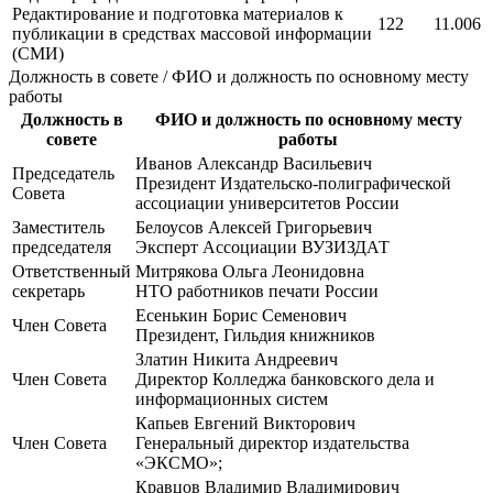
Редактирование и подготовка материалов к
122
11.006
публикации в средствах массовой информации
(СМИ)
Должность в совете / ФИО и должность по основному месту
работы
Должность в
ФИО и должность по основному месту
совете
работы
Иванов Александр Васильевич
Председатель
Президент Издательско-полиграфической
Совета
ассоциации университетов России
Заместитель
Белоусов Алексей Григорьевич
председателя
Эксперт Ассоциации ВУЗИЗДАТ
Ответственный
Митрякова Ольга Леонидовна
секретарь
НТО работников печати России
Есенькин Борис Семенович
Член Совета
Президент, Гильдия книжников
Златин Никита Андреевич
Член Совета
Директор Колледжа банковского дела и
информационных систем
Капьев Евгений Викторович
Член Совета
Генеральный директор издательства
«ЭКСМО»;
Кравцов Владимир Владимирович