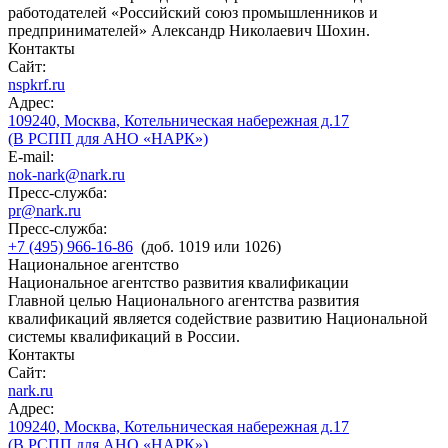
работодателей «Российский союз промышленников и
предпринимателей» Александр Николаевич Шохин.
Контакты
Сайт:
nspkrf.ru
Адрес:
109240, Москва, Котельническая набережная д.17
(В РСПП для АНО «НАРК»)
E-mail:
nok-nark@nark.ru
Пресс-служба:
pr@nark.ru
Пресс-служба:
+7 (495) 966-16-86
(доб. 1019 или 1026)
Национальное агентство
Национальное агентство развития квалификации
Главной целью Национального агентства развития
квалификаций является содействие развитию Национальной
системы квалификаций в России.
Контакты
Сайт:
nark.ru
Адрес:
109240, Москва, Котельническая набережная д.17
(В РСПП для АНО «НАРК»)