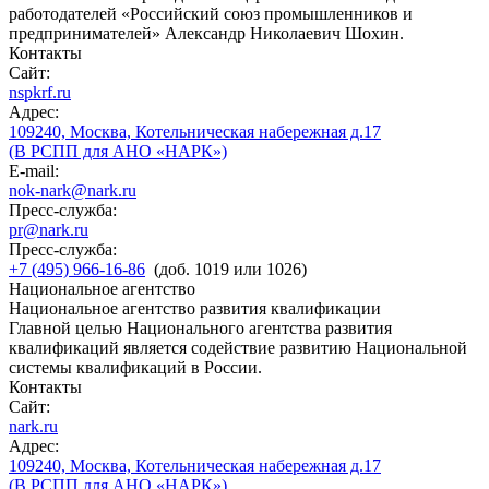
работодателей «Российский союз промышленников и
предпринимателей» Александр Николаевич Шохин.
Контакты
Сайт:
nspkrf.ru
Адрес:
109240, Москва, Котельническая набережная д.17
(В РСПП для АНО «НАРК»)
E-mail:
nok-nark@nark.ru
Пресс-служба:
pr@nark.ru
Пресс-служба:
+7 (495) 966-16-86
(доб. 1019 или 1026)
Национальное агентство
Национальное агентство развития квалификации
Главной целью Национального агентства развития
квалификаций является содействие развитию Национальной
системы квалификаций в России.
Контакты
Сайт:
nark.ru
Адрес:
109240, Москва, Котельническая набережная д.17
(В РСПП для АНО «НАРК»)