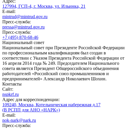
Адрес:
127994, ГСП-4, г. Москва, ул. Ильинка, 21
E-mail:
mintrud@mintrud.gov.ru
Пресс-служба:
pressa@mintrud.gov.ru
Пресс-служба:
+7 (495) 870-68-46
Национальный совет
Национальный совет при Президенте Российской Федерации
по профессиональным квалификациям был создан в
соответствии с Указом Президента Российской Федерации от
16 апреля 2014 года № 249. Председателем Национального
совета является Президент Общероссийского объединения
работодателей «Российский союз промышленников и
предпринимателей» Александр Николаевич Шохин.
Контакты
Сайт:
nspkrf.ru
Адрес для корреспонденции:
109240, Москва, Котельническая набережная д.17
(В РСПП для АНО «НАРК»)
E-mail:
nok-nark@nark.ru
Пресс-служба: