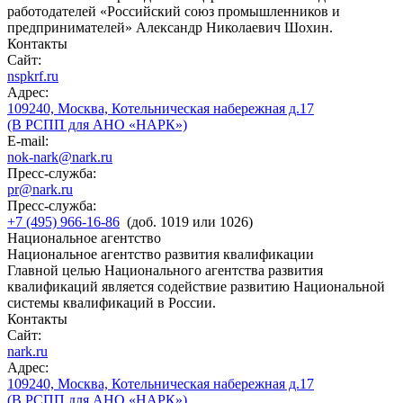
работодателей «Российский союз промышленников и
предпринимателей» Александр Николаевич Шохин.
Контакты
Сайт:
nspkrf.ru
Адрес:
109240, Москва, Котельническая набережная д.17
(В РСПП для АНО «НАРК»)
E-mail:
nok-nark@nark.ru
Пресс-служба:
pr@nark.ru
Пресс-служба:
+7 (495) 966-16-86
(доб. 1019 или 1026)
Национальное агентство
Национальное агентство развития квалификации
Главной целью Национального агентства развития
квалификаций является содействие развитию Национальной
системы квалификаций в России.
Контакты
Сайт:
nark.ru
Адрес:
109240, Москва, Котельническая набережная д.17
(В РСПП для АНО «НАРК»)