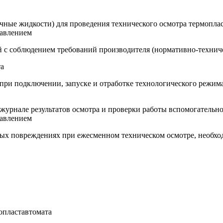
очные жидкости) для проведения технического осмотра термоплас
давлением
ний с соблюдением требований производителя (нормативно-техни
та
 при подключении, запуске и отработке технологического режи
 журнале результатов осмотра и проверки работы вспомогательно
давлением
ых повреждениях при ежесменном техническом осмотре, необходи
опластавтомата