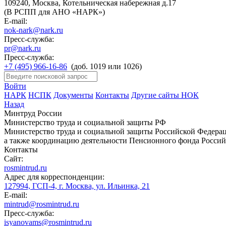
109240, Москва, Котельническая набережная д.17
(В РСПП для АНО «НАРК»)
E-mail:
nok-nark@nark.ru
Пресс-служба:
pr@nark.ru
Пресс-служба:
+7 (495) 966-16-86
(доб. 1019 или 1026)
Войти
НАРК
НСПК
Документы
Контакты
Другие сайты НОК
Назад
Минтруд России
Министерство труда и социальной защиты РФ
Министерство труда и социальной защиты Российской Федераци
а также координацию деятельности Пенсионного фонда Россий
Контакты
Сайт:
rosmintrud.ru
Адрес для корреспонденции:
127994, ГСП-4, г. Москва, ул. Ильинка, 21
E-mail:
mintrud@rosmintrud.ru
Пресс-служба:
isyanovams@rosmintrud.ru