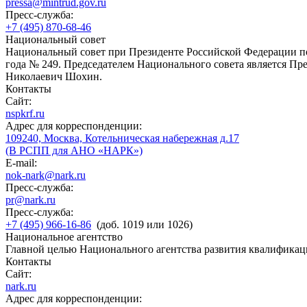
pressa@mintrud.gov.ru
Пресс-служба:
+7 (495) 870-68-46
Национальный совет
Национальный совет при Президенте Российской Федерации по
года № 249. Председателем Национального совета является П
Николаевич Шохин.
Контакты
Сайт:
nspkrf.ru
Адрес для корреспонденции:
109240, Москва, Котельническая набережная д.17
(В РСПП для АНО «НАРК»)
E-mail:
nok-nark@nark.ru
Пресс-служба:
pr@nark.ru
Пресс-служба:
+7 (495) 966-16-86
(доб. 1019 или 1026)
Национальное агентство
Главной целью Национального агентства развития квалификац
Контакты
Сайт:
nark.ru
Адрес для корреспонденции: