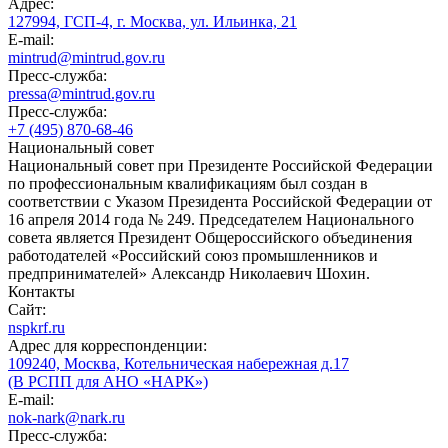
Адрес:
127994, ГСП-4, г. Москва, ул. Ильинка, 21
E-mail:
mintrud@mintrud.gov.ru
Пресс-служба:
pressa@mintrud.gov.ru
Пресс-служба:
+7 (495) 870-68-46
Национальный совет
Национальный совет при Президенте Российской Федерации
по профессиональным квалификациям был создан в
соответствии с Указом Президента Российской Федерации от
16 апреля 2014 года № 249. Председателем Национального
совета является Президент Общероссийского объединения
работодателей «Российский союз промышленников и
предпринимателей» Александр Николаевич Шохин.
Контакты
Сайт:
nspkrf.ru
Адрес для корреспонденции:
109240, Москва, Котельническая набережная д.17
(В РСПП для АНО «НАРК»)
E-mail:
nok-nark@nark.ru
Пресс-служба: