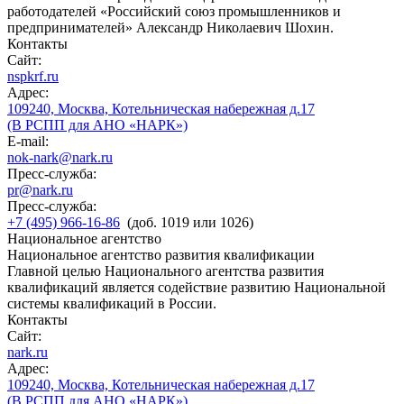
работодателей «Российский союз промышленников и
предпринимателей» Александр Николаевич Шохин.
Контакты
Сайт:
nspkrf.ru
Адрес:
109240, Москва, Котельническая набережная д.17
(В РСПП для АНО «НАРК»)
E-mail:
nok-nark@nark.ru
Пресс-служба:
pr@nark.ru
Пресс-служба:
+7 (495) 966-16-86
(доб. 1019 или 1026)
Национальное агентство
Национальное агентство развития квалификации
Главной целью Национального агентства развития
квалификаций является содействие развитию Национальной
системы квалификаций в России.
Контакты
Сайт:
nark.ru
Адрес:
109240, Москва, Котельническая набережная д.17
(В РСПП для АНО «НАРК»)