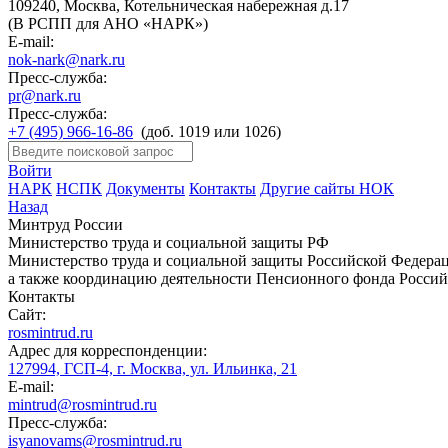
109240, Москва, Котельническая набережная д.17
(В РСПП для АНО «НАРК»)
E-mail:
nok-nark@nark.ru
Пресс-служба:
pr@nark.ru
Пресс-служба:
+7 (495) 966-16-86
(доб. 1019 или 1026)
Войти
НАРК
НСПК
Документы
Контакты
Другие сайты НОК
Назад
Минтруд России
Министерство труда и социальной защиты РФ
Министерство труда и социальной защиты Российской Федераци
а также координацию деятельности Пенсионного фонда Россий
Контакты
Сайт:
rosmintrud.ru
Адрес для корреспонденции:
127994, ГСП-4, г. Москва, ул. Ильинка, 21
E-mail:
mintrud@rosmintrud.ru
Пресс-служба:
isyanovams@rosmintrud.ru