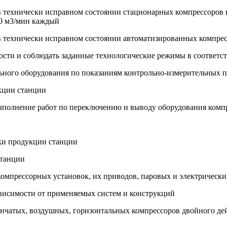
в технически исправном состоянии стационарных компрессоров 
00 м3/мин каждый
 в технически исправном состоянии автоматизированных компре
ности и соблюдать заданные технологические режимы в соответс
льного оборудования по показаниям контрольно-измерительных 
кции станции
ыполнение работ по переключению и выводу оборудования компр
тки продукции станции
станции
омпрессорных установок, их приводов, паровых и электрически
ависимости от применяемых систем и конструкций
пенчатых, воздушных, горизонтальных компрессоров двойного д