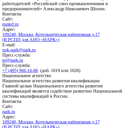
работодателей «Российский союз промышленников и
предпринимателей» Александр Николаевич Шохин.
Контакты
Сайт:
nspkrf.ru
Адрес:
109240, Москва, Котельническая набережная д.17
(В РСПП для АНО «НАРК»)
E-mail:
nok-nark@nark.ru
Пресс-служба:
pr@nark.ru
Пресс-служба:
+7 (495) 966-16-86
(доб. 1019 или 1026)
Национальное агентство
Национальное агентство развития квалификации
Главной целью Национального агентства развития
квалификаций является содействие развитию Национальной
системы квалификаций в России.
Контакты
Сайт:
nark.ru
Адрес:
109240, Москва, Котельническая набережная д.17
(В РСПП для АНО «НАРК»)