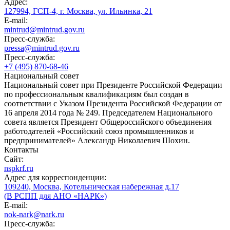
Адрес:
127994, ГСП-4, г. Москва, ул. Ильинка, 21
E-mail:
mintrud@mintrud.gov.ru
Пресс-служба:
pressa@mintrud.gov.ru
Пресс-служба:
+7 (495) 870-68-46
Национальный совет
Национальный совет при Президенте Российской Федерации
по профессиональным квалификациям был создан в
соответствии с Указом Президента Российской Федерации от
16 апреля 2014 года № 249. Председателем Национального
совета является Президент Общероссийского объединения
работодателей «Российский союз промышленников и
предпринимателей» Александр Николаевич Шохин.
Контакты
Сайт:
nspkrf.ru
Адрес для корреспонденции:
109240, Москва, Котельническая набережная д.17
(В РСПП для АНО «НАРК»)
E-mail:
nok-nark@nark.ru
Пресс-служба: