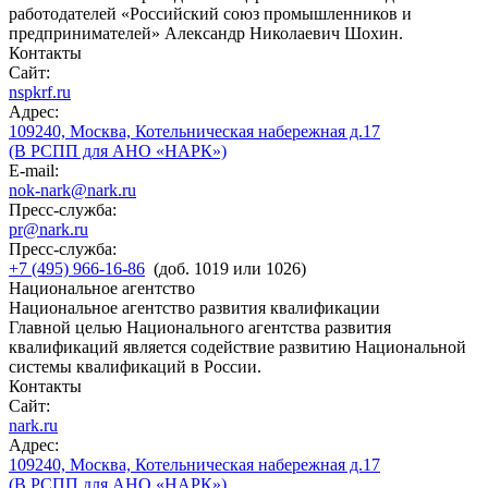
работодателей «Российский союз промышленников и
предпринимателей» Александр Николаевич Шохин.
Контакты
Сайт:
nspkrf.ru
Адрес:
109240, Москва, Котельническая набережная д.17
(В РСПП для АНО «НАРК»)
E-mail:
nok-nark@nark.ru
Пресс-служба:
pr@nark.ru
Пресс-служба:
+7 (495) 966-16-86
(доб. 1019 или 1026)
Национальное агентство
Национальное агентство развития квалификации
Главной целью Национального агентства развития
квалификаций является содействие развитию Национальной
системы квалификаций в России.
Контакты
Сайт:
nark.ru
Адрес:
109240, Москва, Котельническая набережная д.17
(В РСПП для АНО «НАРК»)