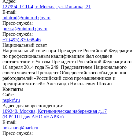
Адрес:
127994, ГСП-4, г. Москва, ул. Ильинка, 21
E-mail:
mintrud@mintrud.gov.ru
Пресс-служба:
pressa@mintrud.gov.ru
Пресс-служба:
+7 (495) 870-68-46
Национальный совет
Национальный совет при Президенте Российской Федерации
по профессиональным квалификациям был создан в
соответствии с Указом Президента Российской Федерации от
16 апреля 2014 года № 249. Председателем Национального
совета является Президент Общероссийского объединения
работодателей «Российский союз промышленников и
предпринимателей» Александр Николаевич Шохин.
Контакты
Сайт:
nspkrf.ru
Адрес для корреспонденции:
109240, Москва, Котельническая набережная д.17
(В РСПП для АНО «НАРК»)
E-mail:
nok-nark@nark.ru
Пресс-служба: