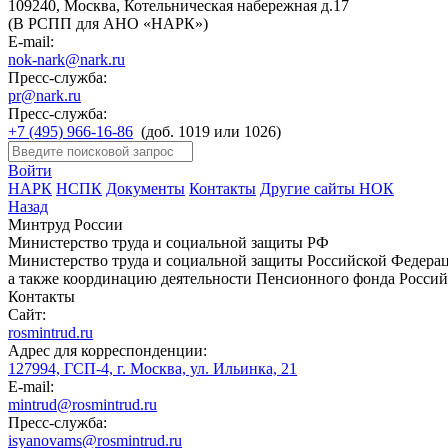
109240, Москва, Котельническая набережная д.17
(В РСПП для АНО «НАРК»)
E-mail:
nok-nark@nark.ru
Пресс-служба:
pr@nark.ru
Пресс-служба:
+7 (495) 966-16-86
(доб. 1019 или 1026)
Войти
НАРК
НСПК
Документы
Контакты
Другие сайты НОК
Назад
Минтруд России
Министерство труда и социальной защиты РФ
Министерство труда и социальной защиты Российской Федераци
а также координацию деятельности Пенсионного фонда Россий
Контакты
Сайт:
rosmintrud.ru
Адрес для корреспонденции:
127994, ГСП-4, г. Москва, ул. Ильинка, 21
E-mail:
mintrud@rosmintrud.ru
Пресс-служба:
isyanovams@rosmintrud.ru