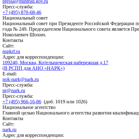
pressa@mintrud.gov.ru
Пресс-служба:
+7 (495) 870-68-46
Национальный совет
Национальный совет при Президенте Российской Федерации по
года № 249. Председателем Национального совета является П
Николаевич Шохин.
Контакты
Сайт:
nspkrf.ru
Адрес для корреспонденции:
109240, Москва, Котельническая набережная д.17
(В РСПП для АНО «НАРК»)
E-mail:
nok-nark@nark.ru
Пресс-служба:
pr@nark.ru
Пресс-служба:
+7 (495) 966-16-86
(доб. 1019 или 1026)
Национальное агентство
Главной целью Национального агентства развития квалификац
Контакты
Сайт:
nark.ru
Адрес для корреспонденции: